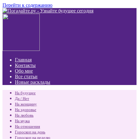
Перейти к содержанию
Главная
Контакты
Обо мне
Все статьи
Новые расклады
На будущее
Да / Нет
На женщину
На здоровье
На любовь
На мужа
На отношения
Гороскоп на день
Гороскоп на неделю