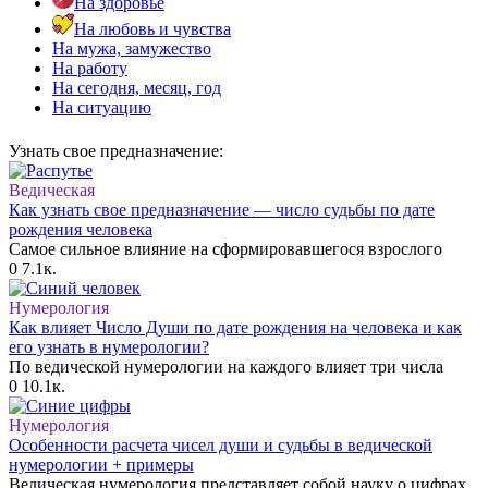
На здоровье
На любовь и чувства
На мужа, замужество
На работу
На сегодня, месяц, год
На ситуацию
Узнать свое предназначение:
Ведическая
Как узнать свое предназначение — число судьбы по дате
рождения человека
Самое сильное влияние на сформировавшегося взрослого
0
7.1к.
Нумерология
Как влияет Число Души по дате рождения на человека и как
его узнать в нумерологии?
По ведической нумерологии на каждого влияет три числа
0
10.1к.
Нумерология
Особенности расчета чисел души и судьбы в ведической
нумерологии + примеры
Ведическая нумерология представляет собой науку о цифрах.