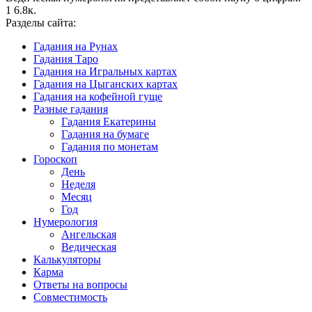
1
6.8к.
Разделы сайта:
Гадания на Рунах
Гадания Таро
Гадания на Игральных картах
Гадания на Цыганских картах
Гадания на кофейной гуще
Разные гадания
Гадания Екатерины
Гадания на бумаге
Гадания по монетам
Гороскоп
День
Неделя
Месяц
Год
Нумерология
Ангельская
Ведическая
Калькуляторы
Карма
Ответы на вопросы
Совместимость