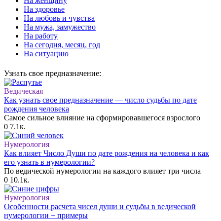
На женщину
На здоровье
На любовь и чувства
На мужа, замужество
На работу
На сегодня, месяц, год
На ситуацию
Узнать свое предназначение:
Ведическая
Как узнать свое предназначение — число судьбы по дате
рождения человека
Самое сильное влияние на сформировавшегося взрослого
0
7.1к.
Нумерология
Как влияет Число Души по дате рождения на человека и как
его узнать в нумерологии?
По ведической нумерологии на каждого влияет три числа
0
10.1к.
Нумерология
Особенности расчета чисел души и судьбы в ведической
нумерологии + примеры