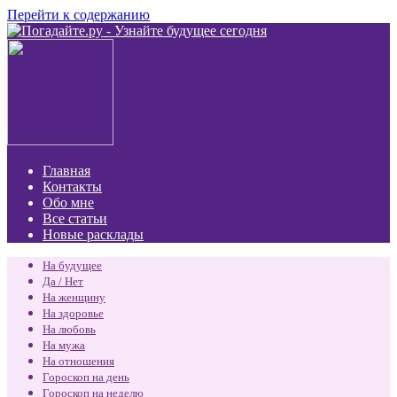
Перейти к содержанию
Главная
Контакты
Обо мне
Все статьи
Новые расклады
На будущее
Да / Нет
На женщину
На здоровье
На любовь
На мужа
На отношения
Гороскоп на день
Гороскоп на неделю