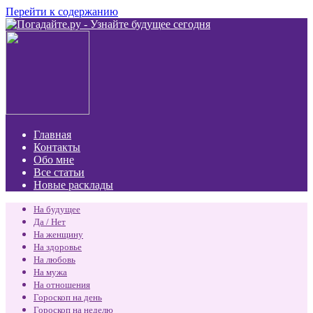
Перейти к содержанию
Главная
Контакты
Обо мне
Все статьи
Новые расклады
На будущее
Да / Нет
На женщину
На здоровье
На любовь
На мужа
На отношения
Гороскоп на день
Гороскоп на неделю