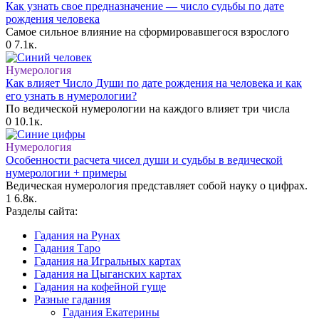
Как узнать свое предназначение — число судьбы по дате
рождения человека
Самое сильное влияние на сформировавшегося взрослого
0
7.1к.
Нумерология
Как влияет Число Души по дате рождения на человека и как
его узнать в нумерологии?
По ведической нумерологии на каждого влияет три числа
0
10.1к.
Нумерология
Особенности расчета чисел души и судьбы в ведической
нумерологии + примеры
Ведическая нумерология представляет собой науку о цифрах.
1
6.8к.
Разделы сайта:
Гадания на Рунах
Гадания Таро
Гадания на Игральных картах
Гадания на Цыганских картах
Гадания на кофейной гуще
Разные гадания
Гадания Екатерины