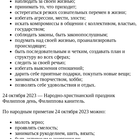
наблюдать за своей жизнью;
принимать то, что приходит;
остерегаться резких сознательных перемен в жизни;
избегать агрессии, мести, злости;
искать компромиссы в общении с коллективом, властью,
государством;
соблюдать законы, быть законопослушным;
подумать над своей жизнью, проанализировать
происходящее;
быть последовательным и четким, создавать план и
структуру во всех сферах;
следить за своей речью;
избегать выяснения отношений;
дарить себе приятные подарки, покупать новые вещи;
заниматься творчеством, хобби;
позволять себе удовольствия и отдых.
24 октября 2023 — Народно-христианский праздник
Филиппов день, Филиппова канитель.
По народным приметам 24 октября 2023 можно:
молоть зерно;
проявлять смелость;
заниматься рукоделием, шить, вязать;
быть активным и энергичным;