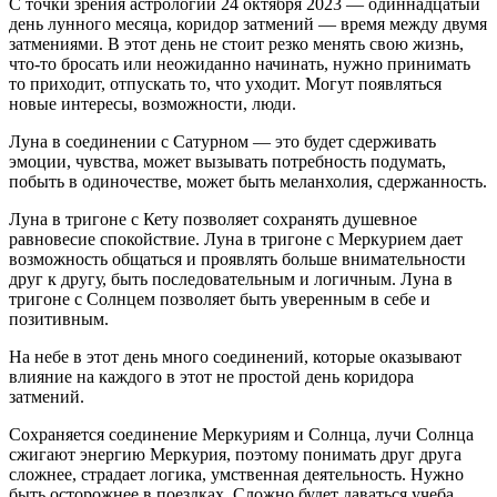
С точки зрения астрологии 24 октября 2023 — одиннадцатый
день лунного месяца, коридор затмений — время между двумя
затмениями. В этот день не стоит резко менять свою жизнь,
что-то бросать или неожиданно начинать, нужно принимать
то приходит, отпускать то, что уходит. Могут появляться
новые интересы, возможности, люди.
Луна в соединении с Сатурном — это будет сдерживать
эмоции, чувства, может вызывать потребность подумать,
побыть в одиночестве, может быть меланхолия, сдержанность.
Луна в тригоне с Кету позволяет сохранять душевное
равновесие спокойствие. Луна в тригоне с Меркурием дает
возможность общаться и проявлять больше внимательности
друг к другу, быть последовательным и логичным. Луна в
тригоне с Солнцем позволяет быть уверенным в себе и
позитивным.
На небе в этот день много соединений, которые оказывают
влияние на каждого в этот не простой день коридора
затмений.
Сохраняется соединение Меркуриям и Солнца, лучи Солнца
сжигают энергию Меркурия, поэтому понимать друг друга
сложнее, страдает логика, умственная деятельность. Нужно
быть осторожнее в поездках. Сложно будет даваться учеба.