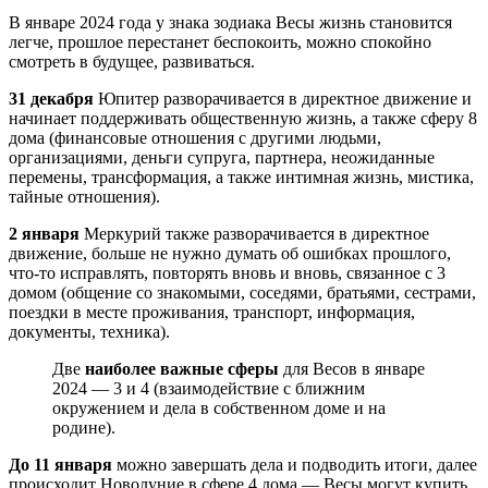
В январе 2024 года у знака зодиака Весы жизнь становится
легче, прошлое перестанет беспокоить, можно спокойно
смотреть в будущее, развиваться.
31 декабря
Юпитер разворачивается в директное движение и
начинает поддерживать общественную жизнь, а также сферу 8
дома (финансовые отношения с другими людьми,
организациями, деньги супруга, партнера, неожиданные
перемены, трансформация, а также интимная жизнь, мистика,
тайные отношения).
2 января
Меркурий также разворачивается в директное
движение, больше не нужно думать об ошибках прошлого,
что-то исправлять, повторять вновь и вновь, связанное с 3
домом (общение со знакомыми, соседями, братьями, сестрами,
поездки в месте проживания, транспорт, информация,
документы, техника).
Две
наиболее важные сферы
для Весов в январе
2024 — 3 и 4 (взаимодействие с ближним
окружением и дела в собственном доме и на
родине).
До 11 января
можно завершать дела и подводить итоги, далее
происходит Новолуние в сфере 4 дома — Весы могут купить