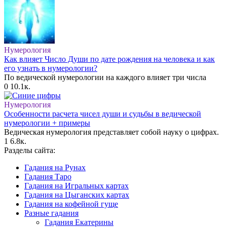
Нумерология
Как влияет Число Души по дате рождения на человека и как
его узнать в нумерологии?
По ведической нумерологии на каждого влияет три числа
0
10.1к.
Нумерология
Особенности расчета чисел души и судьбы в ведической
нумерологии + примеры
Ведическая нумерология представляет собой науку о цифрах.
1
6.8к.
Разделы сайта:
Гадания на Рунах
Гадания Таро
Гадания на Игральных картах
Гадания на Цыганских картах
Гадания на кофейной гуще
Разные гадания
Гадания Екатерины