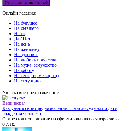
Онлайн гадания:
На будущее
На бывшего
На год
Да / Нет
На день
На женщину
На здоровье
На любовь и чувства
На мужа, замужество
На работу
На сегодня, месяц, год
На ситуацию
Узнать свое предназначение:
Ведическая
Как узнать свое предназначение — число судьбы по дате
рождения человека
Самое сильное влияние на сформировавшегося взрослого
0
7.1к.