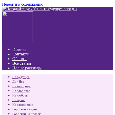
Перейти к содержанию
Главная
Контакты
Обо мне
Все статьи
Новые расклады
На будущее
Да / Нет
На женщину
На здоровье
На любовь
На мужа
На отношения
Гороскоп на день
Гороскоп на неделю