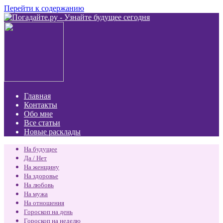
Перейти к содержанию
Главная
Контакты
Обо мне
Все статьи
Новые расклады
На будущее
Да / Нет
На женщину
На здоровье
На любовь
На мужа
На отношения
Гороскоп на день
Гороскоп на неделю