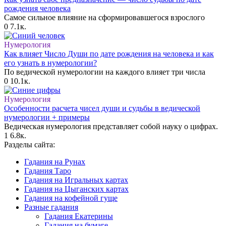
рождения человека
Самое сильное влияние на сформировавшегося взрослого
0
7.1к.
Нумерология
Как влияет Число Души по дате рождения на человека и как
его узнать в нумерологии?
По ведической нумерологии на каждого влияет три числа
0
10.1к.
Нумерология
Особенности расчета чисел души и судьбы в ведической
нумерологии + примеры
Ведическая нумерология представляет собой науку о цифрах.
1
6.8к.
Разделы сайта:
Гадания на Рунах
Гадания Таро
Гадания на Игральных картах
Гадания на Цыганских картах
Гадания на кофейной гуще
Разные гадания
Гадания Екатерины
Гадания на бумаге