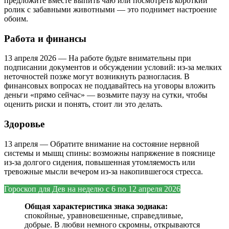
предложите вместе выпить чаю или посмотреть короткий
ролик с забавными животными — это поднимет настроение
обоим.
Работа и финансы
13 апреля 2026 — На работе будьте внимательны при
подписании документов и обсуждении условий: из‑за мелких
неточностей позже могут возникнуть разногласия. В
финансовых вопросах не поддавайтесь на уговоры вложить
деньги «прямо сейчас» — возьмите паузу на сутки, чтобы
оценить риски и понять, стоит ли это делать.
Здоровье
13 апреля — Обратите внимание на состояние нервной
системы и мышц спины: возможны напряжение в пояснице
из‑за долгого сидения, повышенная утомляемость или
тревожные мысли вечером из‑за накопившегося стресса.
Гороскоп для Дев на
неделю с 6 по 12 апреля 2026
Общая характеристика знака зодиака:
спокойные, уравновешенные, справедливые,
добрые. В любви немного скромны, открываются