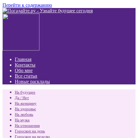
Перейти к содержанию
Главная
Контакты
Обо мне
Все статьи
Новые расклады
На будущее
Да / Нет
На женщину
На здоровье
На любовь
На мужа
На отношения
Гороскоп на день
Гороскоп на неделю