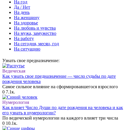
На год
Да / Нет
На день
На женщину
На здоровье
На любовь и чувства
На мужа, замужество
На работу
На сегодня, месяц, год
На ситуацию
Узнать свое предназначение:
Ведическая
Как узнать свое предназначение — число судьбы по дате
рождения человека
Самое сильное влияние на сформировавшегося взрослого
0
7.1к.
Нумерология
Как влияет Число Души по дате рождения на человека и как
его узнать в нумерологии?
По ведической нумерологии на каждого влияет три числа
0
10.1к.