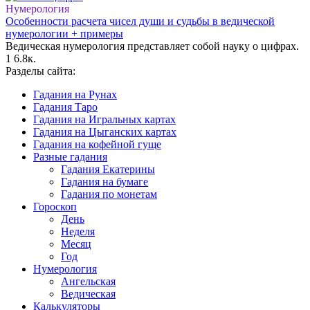
Нумерология
Особенности расчета чисел души и судьбы в ведической
нумерологии + примеры
Ведическая нумерология представляет собой науку о цифрах.
1
6.8к.
Разделы сайта:
Гадания на Рунах
Гадания Таро
Гадания на Игральных картах
Гадания на Цыганских картах
Гадания на кофейной гуще
Разные гадания
Гадания Екатерины
Гадания на бумаге
Гадания по монетам
Гороскоп
День
Неделя
Месяц
Год
Нумерология
Ангельская
Ведическая
Калькуляторы