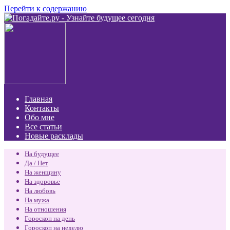
Перейти к содержанию
Главная
Контакты
Обо мне
Все статьи
Новые расклады
На будущее
Да / Нет
На женщину
На здоровье
На любовь
На мужа
На отношения
Гороскоп на день
Гороскоп на неделю