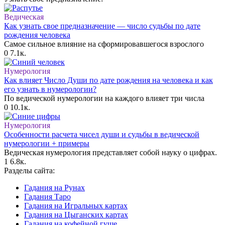
Ведическая
Как узнать свое предназначение — число судьбы по дате
рождения человека
Самое сильное влияние на сформировавшегося взрослого
0
7.1к.
Нумерология
Как влияет Число Души по дате рождения на человека и как
его узнать в нумерологии?
По ведической нумерологии на каждого влияет три числа
0
10.1к.
Нумерология
Особенности расчета чисел души и судьбы в ведической
нумерологии + примеры
Ведическая нумерология представляет собой науку о цифрах.
1
6.8к.
Разделы сайта:
Гадания на Рунах
Гадания Таро
Гадания на Игральных картах
Гадания на Цыганских картах
Гадания на кофейной гуще