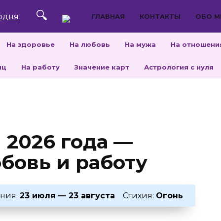
ГЛАВНАЯ
КОНТАКТЫ
ОБО М
На здоровье
На любовь
На мужа
На отношени
яц
На работу
Значение карт
Астрология с нуля
 2026 года —
бовь и работу
ния:
23 июля — 23 августа
Стихия:
Огонь