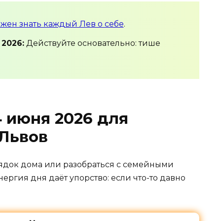
лжен знать каждый Лев о себе
.
 2026:
Действуйте
основательно:
тише
 июня 2026 для
Львов
ядок
дома
или
разобраться
с
семейными
нергия
дня
даёт
упорство:
если
что-то
давно