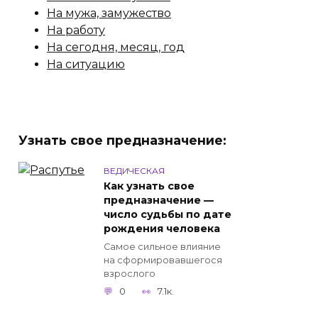
На мужа, замужество
На работу
На сегодня, месяц, год
На ситуацию
Узнать свое предназначение:
ВЕДИЧЕСКАЯ
Как узнать свое
предназначение —
число судьбы по дате
рождения человека
Самое сильное влияние
на сформировавшегося
взрослого
0
7.1к.