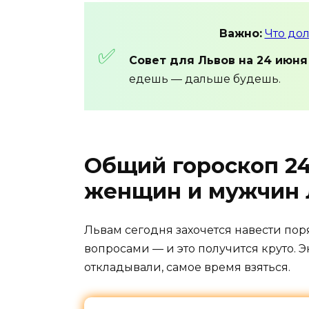
Важно:
Что до
Совет для Львов на 24 июня
едешь
— дальше
будешь.
Общий гороскоп 24
женщин и мужчин 
Львам
сегодня
захочется
навести
пор
вопросами
— и
это
получится
круто.
Э
откладывали,
самое
время
взяться.