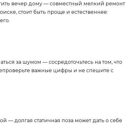
тить
вечер
дому
— совместный
мелкий
ремонт
оиске,
стоит
быть
проще
и
естественнее:
его.
аться
за
шумом
— сосредоточьтесь
на
том,
что
епроверьте
важные
цифры
и
не
спешите
с
кой
— долгая
статичная
поза
может
дать
о
себе