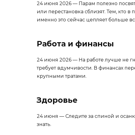
24 июня 2026 —
Парам
полезно
посвя
или
перестановка
сблизят.
Тем,
кто
в
п
именно
это
сейчас
цепляет
больше
вс
Работа и финансы
24 июня 2026 —
На
работе
лучше
не
гн
требует
вдумчивости.
В
финансах
пер
крупными
тратами.
Здоровье
24 июня —
Следите
за
спиной
и
осан
знать.