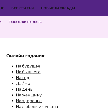
НЕ
ВСЕ СТАТЬИ
НОВЫЕ РАСКЛАДЫ
я
Гороскоп на день
Онлайн гадания:
На будущее
На бывшего
На год
Да / Нет
На день
На женщину
На здоровье
На любовь и чувства