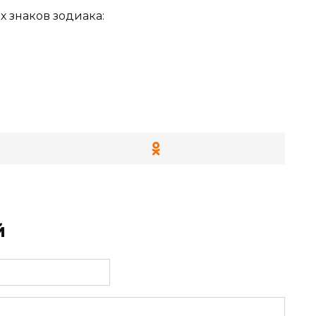
 знаков зодиака:
й