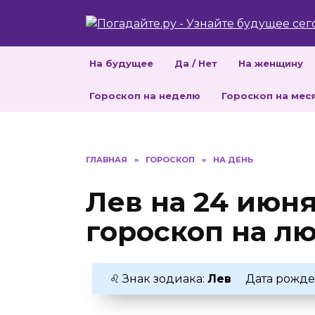
Перейти
к
содержанию
На будущее
Да / Нет
На женщину
Гороскоп на неделю
Гороскоп на мес
ГЛАВНАЯ
»
ГОРОСКОП
»
НА ДЕНЬ
Лев на 24 июня
гороскоп на лю
♌ Знак зодиака:
Лев
Дата рожде