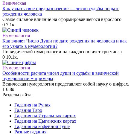
Ведическая
Как узнать свое предназначение — число судьбы по дате
рождения человека
Самое сильное влияние на сформировавшегося взрослого
0
7.1к.
Нумерология
Как влияет Число Души по дате рождения на человека и как
его узнать в нумерологии?
По ведической нумерологии на каждого влияет три числа
0
10.1к.
Нумерология
Особенности расчета чисел души и судьбы в ведической
нумерологии + примеры
Ведическая нумерология представляет собой науку о цифрах.
1
6.8к.
Разделы сайта:
Гадания на Рунах
Гадания Таро
Гадания на Игральных картах
Гадания на Цыганских картах
Гадания на кофейной гуще
Разные гадания