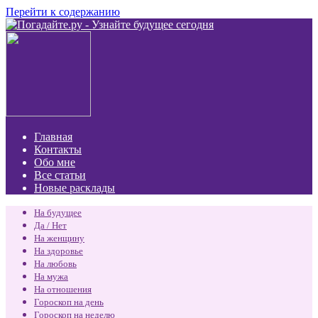
Перейти к содержанию
Главная
Контакты
Обо мне
Все статьи
Новые расклады
На будущее
Да / Нет
На женщину
На здоровье
На любовь
На мужа
На отношения
Гороскоп на день
Гороскоп на неделю