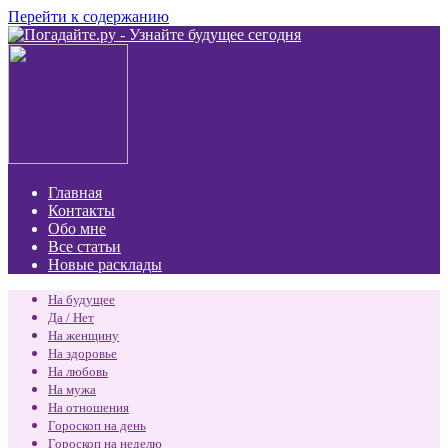
Перейти к содержанию
Главная
Контакты
Обо мне
Все статьи
Новые расклады
На будущее
Да / Нет
На женщину
На здоровье
На любовь
На мужа
На отношения
Гороскоп на день
Гороскоп на неделю