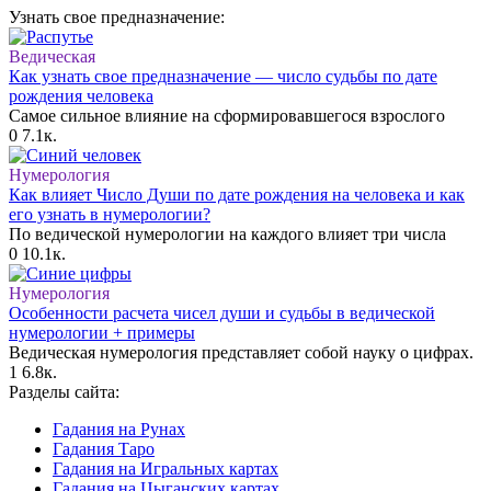
Узнать свое предназначение:
Ведическая
Как узнать свое предназначение — число судьбы по дате
рождения человека
Самое сильное влияние на сформировавшегося взрослого
0
7.1к.
Нумерология
Как влияет Число Души по дате рождения на человека и как
его узнать в нумерологии?
По ведической нумерологии на каждого влияет три числа
0
10.1к.
Нумерология
Особенности расчета чисел души и судьбы в ведической
нумерологии + примеры
Ведическая нумерология представляет собой науку о цифрах.
1
6.8к.
Разделы сайта:
Гадания на Рунах
Гадания Таро
Гадания на Игральных картах
Гадания на Цыганских картах