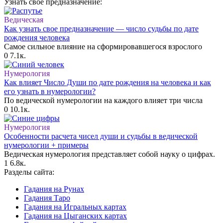
Узнать свое предназначение:
Ведическая
Как узнать свое предназначение — число судьбы по дате
рождения человека
Самое сильное влияние на сформировавшегося взрослого
0
7.1к.
Нумерология
Как влияет Число Души по дате рождения на человека и как
его узнать в нумерологии?
По ведической нумерологии на каждого влияет три числа
0
10.1к.
Нумерология
Особенности расчета чисел души и судьбы в ведической
нумерологии + примеры
Ведическая нумерология представляет собой науку о цифрах.
1
6.8к.
Разделы сайта:
Гадания на Рунах
Гадания Таро
Гадания на Игральных картах
Гадания на Цыганских картах