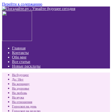
Перейти к содержанию
Главная
Контакты
Обо мне
Все статьи
Новые расклады
На будущее
Да / Нет
На женщину
На здоровье
На любовь
На мужа
На отношения
Гороскоп на день
Гороскоп на неделю