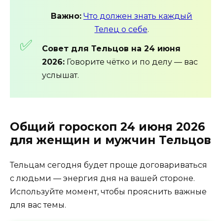
Важно:
Что должен знать каждый
Телец о себе
.
Совет для Тельцов на 24 июня
2026:
Говорите
чётко
и
по
делу
— вас
услышат.
Общий гороскоп 24 июня 2026
для женщин и мужчин Тельцов
Тельцам
сегодня
будет
проще
договариваться
с
людьми
— энергия
дня
на
вашей
стороне.
Используйте
момент,
чтобы
прояснить
важные
для
вас
темы.