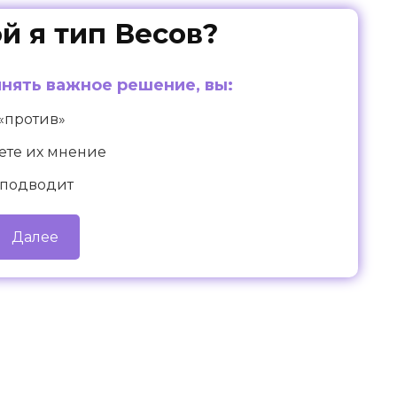
ой я тип Весов?
инять важное решение, вы:
 «против»
ете их мнение
 подводит
Далее