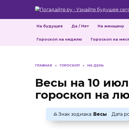
Перейти
к
содержанию
На будущее
Да / Нет
На женщину
Гороскоп на неделю
Гороскоп на мес
ГЛАВНАЯ
»
ГОРОСКОП
»
НА ДЕНЬ
Весы на 10 июл
гороскоп на лю
♎ Знак зодиака:
Весы
Дата р