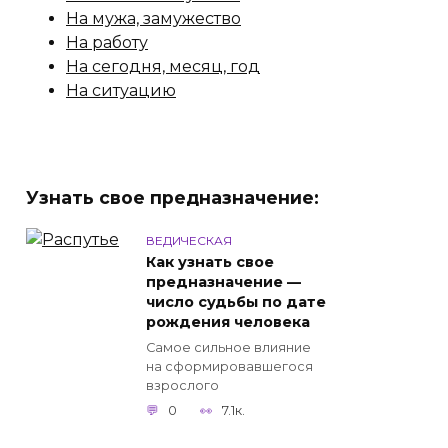
На мужа, замужество
На работу
На сегодня, месяц, год
На ситуацию
Узнать свое предназначение:
ВЕДИЧЕСКАЯ
Как узнать свое
предназначение —
число судьбы по дате
рождения человека
Самое сильное влияние
на сформировавшегося
взрослого
0
7.1к.