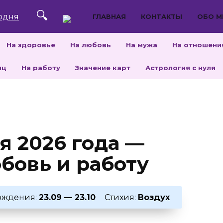
ГЛАВНАЯ
КОНТАКТЫ
ОБО М
На здоровье
На любовь
На мужа
На отношени
яц
На работу
Значение карт
Астрология с нуля
я 2026 года —
бовь и работу
ождения:
23.09 — 23.10
Стихия:
Воздух