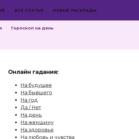
НЕ
ВСЕ СТАТЬИ
НОВЫЕ РАСКЛАДЫ
я
Гороскоп на день
Онлайн гадания:
На будущее
На бывшего
На год
Да / Нет
На день
На женщину
На здоровье
На любовь и чувства