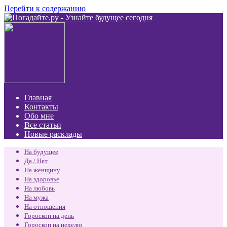
Перейти к содержанию
Главная
Контакты
Обо мне
Все статьи
Новые расклады
На будущее
Да / Нет
На женщину
На здоровье
На любовь
На мужа
На отношения
Гороскоп на день
Гороскоп на неделю