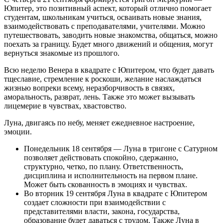
Юпитер, это позитивный аспект, который отлично помогает
студентам, школьникам учиться, осваивать новые знания,
взаимодействовать с преподавателями, учителями. Можно
путешествовать, заводить новые знакомства, общаться, можно
поехать за границу. Будет много движений и общения, могут
вернуться знакомые из прошлого.
Всю неделю Венера в квадрате с Юпитером, что будет давать
тщеславие, стремление к роскоши, желание наслаждаться
жизнью вопреки всему, неразборчивость в связях,
аморальность, разврат, лень. Также это может вызывать
лицемерие в чувствах, хвастовство.
Луна, двигаясь по небу, меняет ежедневное настроение,
эмоции.
Понедельник 18 сентября — Луна в тригоне с Сатурном
позволяет действовать спокойно, сдержанно,
структурно, четко, по плану. Ответственность,
дисциплина и исполнительность на первом плане.
Может быть скованность в эмоциях и чувствах.
Во вторник 19 сентября Луна в квадрате с Юпитером
создает сложности при взаимодействии с
представителями власти, закона, государства,
образование будет даваться с трудом. Также Луна в