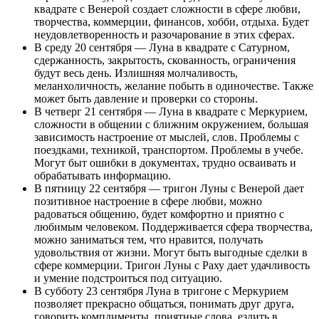
квадрате с Венерой создает сложности в сфере любви,
творчества, коммерции, финансов, хобби, отдыха. Будет
неудовлетворенность и разочарование в этих сферах.
В среду 20 сентября — Луна в квадрате с Сатурном,
сдержанность, закрытость, скованность, ограничения
будут весь день. Излишняя молчаливость,
меланхоличность, желание побыть в одиночестве. Также
может быть давление и проверки со стороны.
В четверг 21 сентября — Луна в квадрате с Меркурием,
сложности в общении с ближним окружением, большая
зависимость настроение от мыслей, слов. Проблемы с
поездками, техникой, транспортом. Проблемы в учебе.
Могут быт ошибки в документах, трудно осваивать и
обрабатывать информацию.
В пятницу 22 сентября — тригон Луны с Венерой дает
позитивное настроение в сфере любви, можно
радоваться общению, будет комфортно и приятно с
любимым человеком. Поддерживается сфера творчества,
можно заниматься тем, что нравится, получать
удовольствия от жизни. Могут быть выгодные сделки в
сфере коммерции. Тригон Луны с Раху дает удачливость
и умение подстроиться под ситуацию.
В субботу 23 сентября Луна в тригоне с Меркурием
позволяет прекрасно общаться, понимать друг друга,
говорить комплименты, приятные слова, ездить в