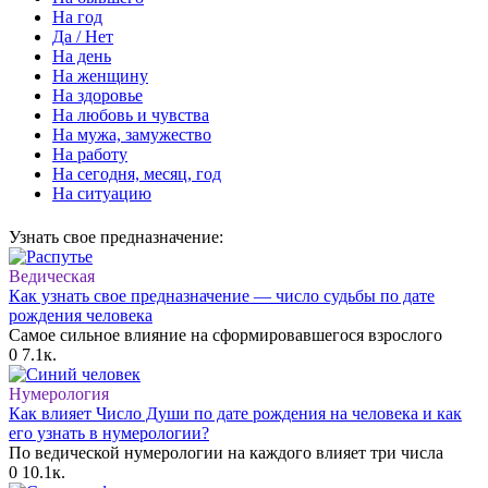
На год
Да / Нет
На день
На женщину
На здоровье
На любовь и чувства
На мужа, замужество
На работу
На сегодня, месяц, год
На ситуацию
Узнать свое предназначение:
Ведическая
Как узнать свое предназначение — число судьбы по дате
рождения человека
Самое сильное влияние на сформировавшегося взрослого
0
7.1к.
Нумерология
Как влияет Число Души по дате рождения на человека и как
его узнать в нумерологии?
По ведической нумерологии на каждого влияет три числа
0
10.1к.