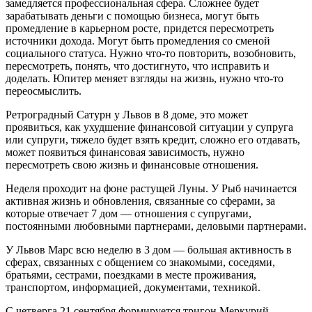
замедляется профессиональная сфера. Сложнее будет
зарабатывать деньги с помощью бизнеса, могут быть
промедление в карьерном росте, придется пересмотреть
источники дохода. Могут быть промедления со сменой
социального статуса. Нужно что-то повторить, возобновить,
пересмотреть, понять, что достигнуто, что исправить и
доделать. Юпитер меняет взгляды на жизнь, нужно что-то
переосмыслить.
Ретроградный Сатурн у Львов в 8 доме, это может
проявиться, как ухудшение финансовой ситуации у супруга
или супруги, тяжело будет взять кредит, сложно его отдавать,
может появиться финансовая зависимость, нужно
пересмотреть свою жизнь и финансовые отношения.
Неделя проходит на фоне растущей Луны. У Рыб начинается
активная жизнь и обновления, связанные со сферами, за
которые отвечает 7 дом — отношения с супругами,
постоянными любовными партнерами, деловыми партнерами.
У Львов Марс всю неделю в 3 дом — большая активность в
сферах, связанных с общением со знакомыми, соседями,
братьями, сестрами, поездками в месте проживания,
транспортом, информацией, документами, техникой.
С четверга 21 сентября формируется тригон Меркурий —