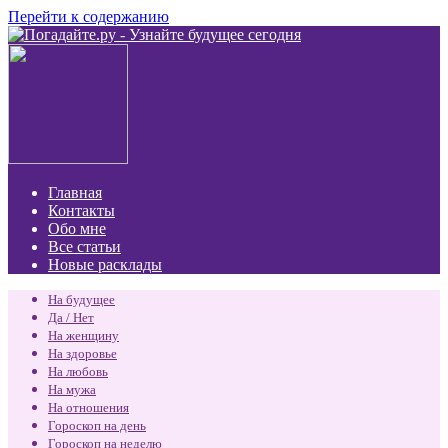
Перейти к содержанию
Главная
Контакты
Обо мне
Все статьи
Новые расклады
На будущее
Да / Нет
На женщину
На здоровье
На любовь
На мужа
На отношения
Гороскоп на день
Гороскоп на неделю