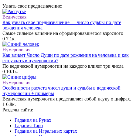
Узнать свое предназначение:
Ведическая
Как узнать свое предназначение — число судьбы по дате
рождения человека
Самое сильное влияние на сформировавшегося взрослого
0
7.1к.
Нумерология
Как влияет Число Души по дате рождения на человека и как
его узнать в нумерологии?
По ведической нумерологии на каждого влияет три числа
0
10.1к.
Нумерология
Особенности расчета чисел души и судьбы в ведической
нумерологии + примеры
Ведическая нумерология представляет собой науку о цифрах.
1
6.8к.
Разделы сайта:
Гадания на Рунах
Гадания Таро
Гадания на Игральных картах