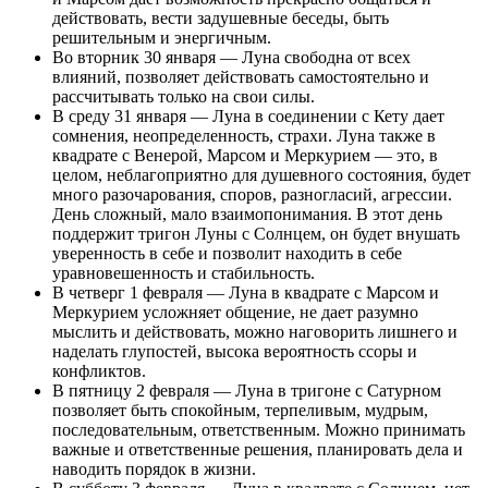
действовать, вести задушевные беседы, быть
решительным и энергичным.
Во вторник 30 января — Луна свободна от всех
влияний, позволяет действовать самостоятельно и
рассчитывать только на свои силы.
В среду 31 января — Луна в соединении с Кету дает
сомнения, неопределенность, страхи. Луна также в
квадрате с Венерой, Марсом и Меркурием — это, в
целом, неблагоприятно для душевного состояния, будет
много разочарования, споров, разногласий, агрессии.
День сложный, мало взаимопонимания. В этот день
поддержит тригон Луны с Солнцем, он будет внушать
уверенность в себе и позволит находить в себе
уравновешенность и стабильность.
В четверг 1 февраля — Луна в квадрате с Марсом и
Меркурием усложняет общение, не дает разумно
мыслить и действовать, можно наговорить лишнего и
наделать глупостей, высока вероятность ссоры и
конфликтов.
В пятницу 2 февраля — Луна в тригоне с Сатурном
позволяет быть спокойным, терпеливым, мудрым,
последовательным, ответственным. Можно принимать
важные и ответственные решения, планировать дела и
наводить порядок в жизни.