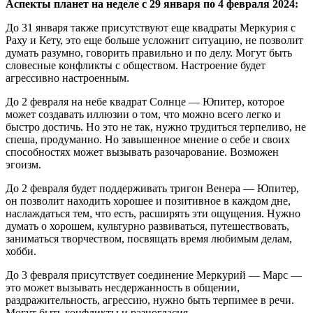
Аспекты планет на неделе с 29 января по 4 февраля 2024:
До 31 января также присутствуют еще квадраты Меркурия с
Раху и Кету, это еще больше усложнит ситуацию, не позволит
думать разумно, говорить правильно и по делу. Могут быть
словесные конфликты с обществом. Настроение будет
агрессивно настроенным.
До 2 февраля на небе квадрат Солнце — Юпитер, которое
может создавать иллюзии о том, что можно всего легко и
быстро достичь. Но это не так, нужно трудиться терпеливо, не
спеша, продуманно. Но завышенное мнение о себе и своих
способностях может вызывать разочарование. Возможен
эгоизм.
До 2 февраля будет поддерживать тригон Венера — Юпитер,
он позволит находить хорошее и позитивное в каждом дне,
наслаждаться тем, что есть, расширять эти ощущения. Нужно
думать о хорошем, культурно развиваться, путешествовать,
заниматься творчеством, посвящать время любимым делам,
хобби.
До 3 февраля присутствует соединение Меркурий — Марс —
это может вызывать несдержанность в общении,
раздражительность, агрессию, нужно быть терпимее в речи.
Могут быть конфликты и разногласия.