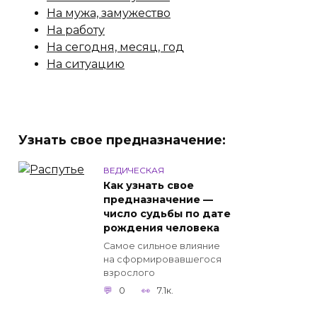
На мужа, замужество
На работу
На сегодня, месяц, год
На ситуацию
Узнать свое предназначение:
ВЕДИЧЕСКАЯ
Как узнать свое
предназначение —
число судьбы по дате
рождения человека
Самое сильное влияние
на сформировавшегося
взрослого
0
7.1к.