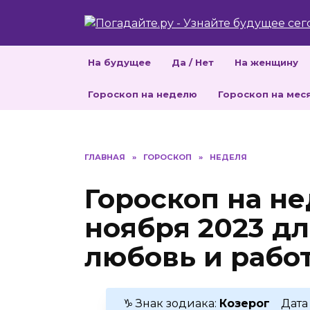
Перейти
к
содержанию
На будущее
Да / Нет
На женщину
Гороскоп на неделю
Гороскоп на мес
ГЛАВНАЯ
»
ГОРОСКОП
»
НЕДЕЛЯ
Гороскоп на не
ноября 2023 д
любовь и рабо
♑ Знак зодиака:
Козерог
Дата 