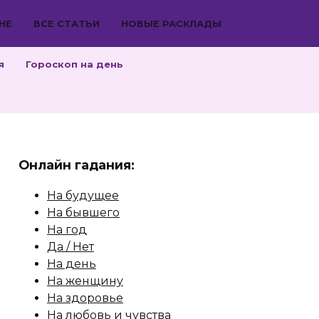
НЕ
ВСЕ СТАТЬИ
НОВЫЕ РАСКЛАДЫ
я
Гороскоп на день
Онлайн гадания:
На будущее
На бывшего
На год
Да / Нет
На день
На женщину
На здоровье
На любовь и чувства