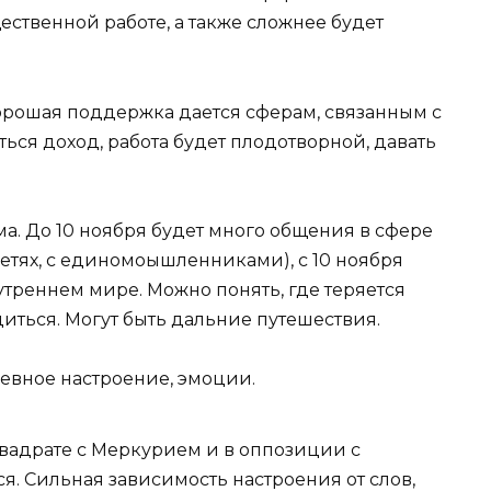
твенной работе, а также сложнее будет
Хорошая поддержка дается сферам, связанным с
ься доход, работа будет плодотворной, давать
ма. До 10 ноября будет много общения в сфере
цсетях, с единомоышленниками), с 10 ноября
нутреннем мире. Можно понять, где теряется
диться. Могут быть дальние путешествия.
невное настроение, эмоции.
вадрате с Меркурием и в оппозиции с
ся. Сильная зависимость настроения от слов,