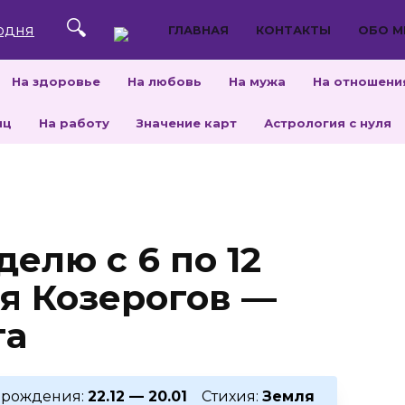
ГЛАВНАЯ
КОНТАКТЫ
ОБО М
На здоровье
На любовь
На мужа
На отношени
яц
На работу
Значение карт
Астрология с нуля
делю с 6 по 12
ля Козерогов —
та
рождения:
22.12 — 20.01
Стихия:
Земля