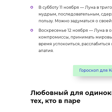
В субботу 11 ноября — Луна в три
мудрым, последовательным, сдер
пользу. Можно задуматься о свое
Воскресенье 12 ноября — Луна в 
компромиссы, принимать мировые
время успокоиться, расслабиться 
апатия.
Гороскоп для К
Любовный для одинок
тех, кто в паре