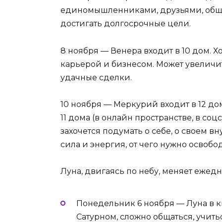
единомышленниками, друзьями, общес
достигать долгосрочные цели.
8 ноября — Венера входит в 10 дом. 
карьерой и бизнесом. Может увеличит
удачные сделки.
10 ноября — Меркурий входит в 12 до
11 дома (в онлайн пространстве, в со
захочется подумать о себе, о своем в
сила и энергия, от чего нужно освобо
Луна, двигаясь по небу, меняет ежед
Понедельник 6 ноября — Луна в к
Сатурном, сложно общаться, учить