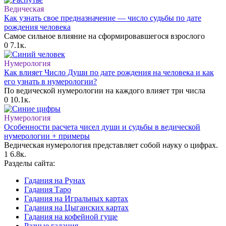
Ведическая
Как узнать свое предназначение — число судьбы по дате
рождения человека
Самое сильное влияние на сформировавшегося взрослого
0
7.1к.
Нумерология
Как влияет Число Души по дате рождения на человека и как
его узнать в нумерологии?
По ведической нумерологии на каждого влияет три числа
0
10.1к.
Нумерология
Особенности расчета чисел души и судьбы в ведической
нумерологии + примеры
Ведическая нумерология представляет собой науку о цифрах.
1
6.8к.
Разделы сайта:
Гадания на Рунах
Гадания Таро
Гадания на Игральных картах
Гадания на Цыганских картах
Гадания на кофейной гуще
Разные гадания