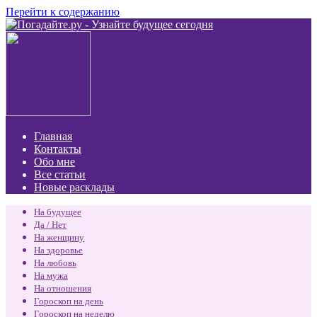
Перейти к содержанию
Главная
Контакты
Обо мне
Все статьи
Новые расклады
На будущее
Да / Нет
На женщину
На здоровье
На любовь
На мужа
На отношения
Гороскоп на день
Гороскоп на неделю