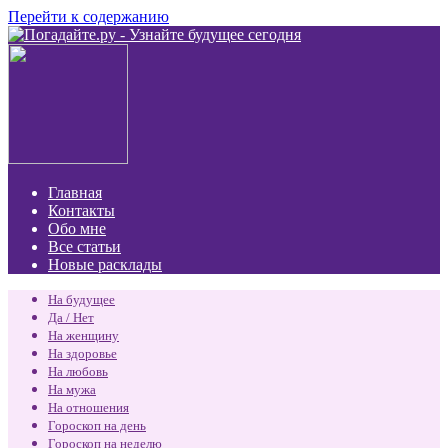
Перейти к содержанию
Главная
Контакты
Обо мне
Все статьи
Новые расклады
На будущее
Да / Нет
На женщину
На здоровье
На любовь
На мужа
На отношения
Гороскоп на день
Гороскоп на неделю