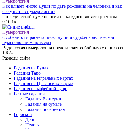
Нумерология
Как влияет Число Души по дате рождения на человека и как
его узнать в нумерологии?
По ведической нумерологии на каждого влияет три числа
0
10.1к.
Нумерология
Особенности расчета чисел души и судьбы в ведической
нумерологии + примеры
Ведическая нумерология представляет собой науку о цифрах.
1
6.8к.
Разделы сайта:
Гадания на Рунах
Гадания Таро
Гадания на Игральных картах
Гадания на Цыганских картах
Гадания на кофейной гуще
Разные гадания
Гадания Екатерины
Гадания на бумаге
Гадания по монетам
Гороскоп
День
Неделя