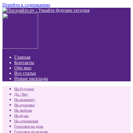
Перейти к содержанию
Главная
Контакты
Обо мне
Все статьи
Новые расклады
На будущее
Да / Нет
На женщину
На здоровье
На любовь
На мужа
На отношения
Гороскоп на день
Гороскоп на неделю