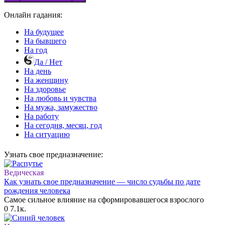
Онлайн гадания:
На будущее
На бывшего
На год
Да / Нет
На день
На женщину
На здоровье
На любовь и чувства
На мужа, замужество
На работу
На сегодня, месяц, год
На ситуацию
Узнать свое предназначение:
Ведическая
Как узнать свое предназначение — число судьбы по дате
рождения человека
Самое сильное влияние на сформировавшегося взрослого
0
7.1к.