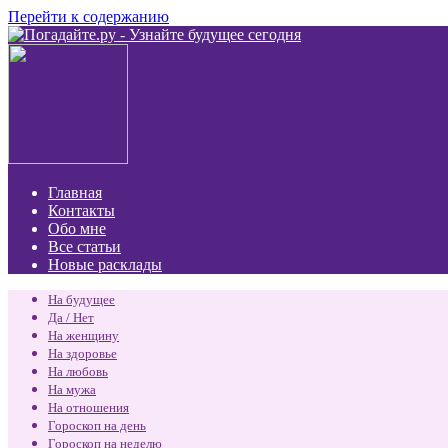
Перейти к содержанию
Главная
Контакты
Обо мне
Все статьи
Новые расклады
На будущее
Да / Нет
На женщину
На здоровье
На любовь
На мужа
На отношения
Гороскоп на день
Гороскоп на неделю