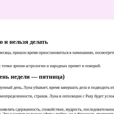
 и нельзя делать
месяца, пришло время приостановиться в начинаниях, посмотреть
а с точки зрения астрологии и народных примет и поверий.
день недели — пятница)
лунный день, Луна убывает, время завершать дела и подводить и
 неопределенности, страхов. Луна в оппозиции с Раху будет ус
роявлять сдержанность, спокойствие, мудрость, последовательн
Это касается не только сферы любви, но и финансов, творчеств