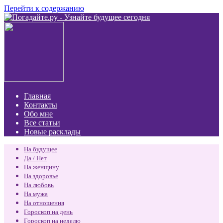
Перейти к содержанию
Главная
Контакты
Обо мне
Все статьи
Новые расклады
На будущее
Да / Нет
На женщину
На здоровье
На любовь
На мужа
На отношения
Гороскоп на день
Гороскоп на неделю