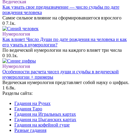
Ведическая
Как узнать свое предназначение — число судьбы по дате
рождения человека
Самое сильное влияние на сформировавшегося взрослого
0
7.1к.
Нумерология
Как влияет Число Души по дате рождения на человека и как
его узнать в нумерологии?
По ведической нумерологии на каждого влияет три числа
0
10.1к.
Нумерология
Особенности расчета чисел души и судьбы в ведической
нумерологии + примеры
Ведическая нумерология представляет собой науку о цифрах.
1
6.8к.
Разделы сайта:
Гадания на Рунах
Гадания Таро
Гадания на Игральных картах
Гадания на Цыганских картах
Гадания на кофейной гуще
Разные гадания