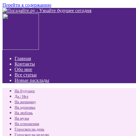
Перейти к содержанию
Главная
Контакты
Обо мне
Все статьи
Новые расклады
На будущее
Да / Нет
На женщину
На здоровье
На любовь
На мужа
На отношения
Гороскоп на день
Гороскоп на неделю