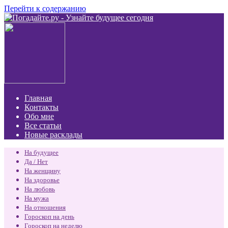
Перейти к содержанию
Главная
Контакты
Обо мне
Все статьи
Новые расклады
На будущее
Да / Нет
На женщину
На здоровье
На любовь
На мужа
На отношения
Гороскоп на день
Гороскоп на неделю