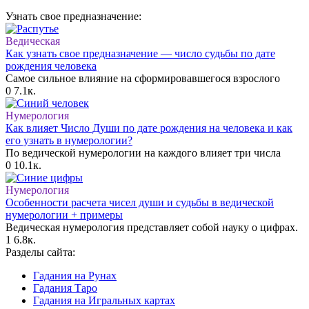
Узнать свое предназначение:
Ведическая
Как узнать свое предназначение — число судьбы по дате
рождения человека
Самое сильное влияние на сформировавшегося взрослого
0
7.1к.
Нумерология
Как влияет Число Души по дате рождения на человека и как
его узнать в нумерологии?
По ведической нумерологии на каждого влияет три числа
0
10.1к.
Нумерология
Особенности расчета чисел души и судьбы в ведической
нумерологии + примеры
Ведическая нумерология представляет собой науку о цифрах.
1
6.8к.
Разделы сайта:
Гадания на Рунах
Гадания Таро
Гадания на Игральных картах