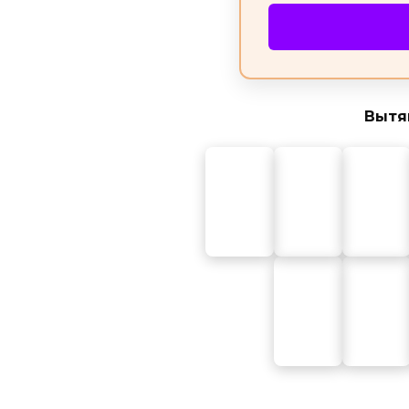
Вытян