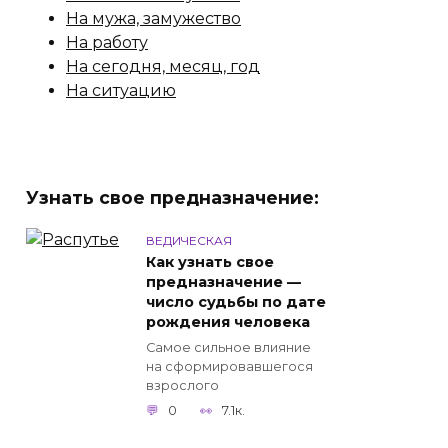
На мужа, замужество
На работу
На сегодня, месяц, год
На ситуацию
Узнать свое предназначение:
ВЕДИЧЕСКАЯ
Как узнать свое
предназначение —
число судьбы по дате
рождения человека
Самое сильное влияние
на сформировавшегося
взрослого
0
7.1к.