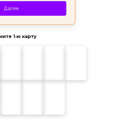
Далее
ите 1‑ю карту