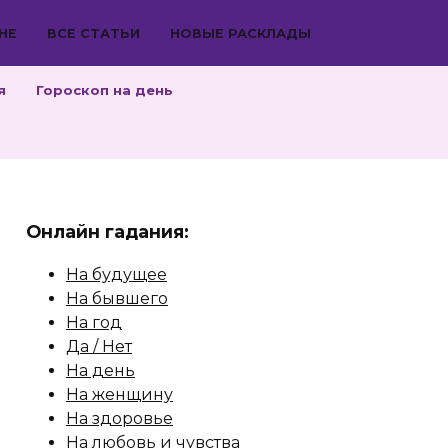
НЕ
ВСЕ СТАТЬИ
НОВЫЕ РАСКЛАДЫ
я
Гороскоп на день
Онлайн гадания:
На будущее
На бывшего
На год
Да / Нет
На день
На женщину
На здоровье
На любовь и чувства