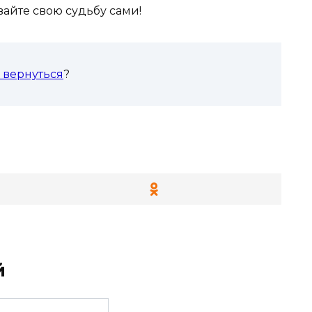
вайте свою судьбу сами!
н вернуться
?
й