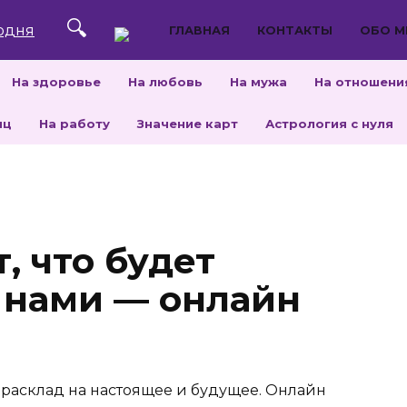
ГЛАВНАЯ
КОНТАКТЫ
ОБО М
На здоровье
На любовь
На мужа
На отношени
яц
На работу
Значение карт
Астрология с нуля
, что будет
 нами — онлайн
расклад на настоящее и будущее. Онлайн