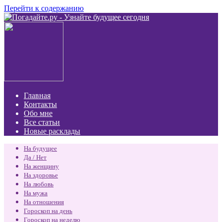
Перейти к содержанию
Главная
Контакты
Обо мне
Все статьи
Новые расклады
На будущее
Да / Нет
На женщину
На здоровье
На любовь
На мужа
На отношения
Гороскоп на день
Гороскоп на неделю