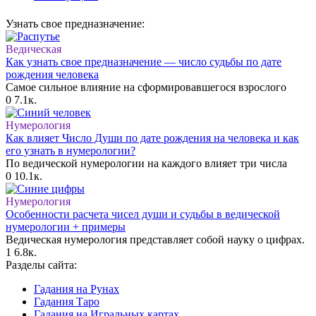
Узнать свое предназначение:
Ведическая
Как узнать свое предназначение — число судьбы по дате
рождения человека
Самое сильное влияние на сформировавшегося взрослого
0
7.1к.
Нумерология
Как влияет Число Души по дате рождения на человека и как
его узнать в нумерологии?
По ведической нумерологии на каждого влияет три числа
0
10.1к.
Нумерология
Особенности расчета чисел души и судьбы в ведической
нумерологии + примеры
Ведическая нумерология представляет собой науку о цифрах.
1
6.8к.
Разделы сайта:
Гадания на Рунах
Гадания Таро
Гадания на Игральных картах