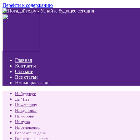
Перейти к содержанию
Главная
Контакты
Обо мне
Все статьи
Новые расклады
На будущее
Да / Нет
На женщину
На здоровье
На любовь
На мужа
На отношения
Гороскоп на день
Гороскоп на неделю