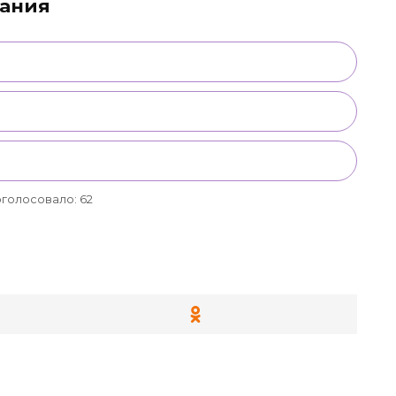
дания
я
голосовало:
62