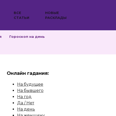
ВСЕ
НОВЫЕ
СТАТЬИ
РАСКЛАДЫ
я
Гороскоп на день
Онлайн гадания:
На будущее
На бывшего
На год
Да / Нет
На день
На женщину