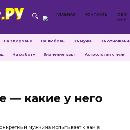
ГЛАВНАЯ
КОНТАКТЫ
ОБО
МНЕ
На здоровье
На любовь
На мужа
На отношени
яц
На работу
Значение карт
Астрология с нуля
е — какие у него
 конкретный мужчина испытывает к вам в