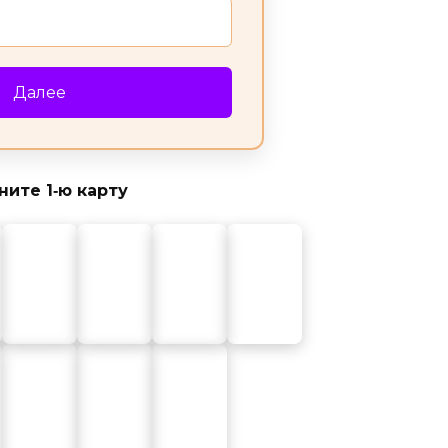
Далее
ите 1‑ю карту