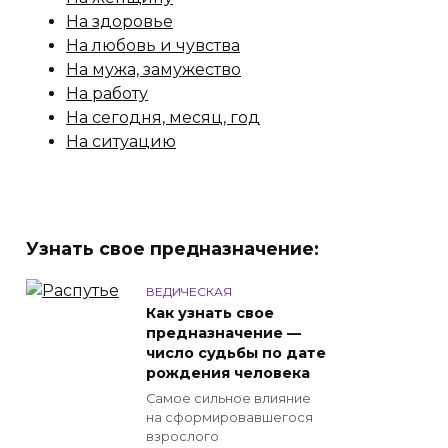
На здоровье
На любовь и чувства
На мужа, замужество
На работу
На сегодня, месяц, год
На ситуацию
Узнать свое предназначение:
ВЕДИЧЕСКАЯ
Как узнать свое
предназначение —
число судьбы по дате
рождения человека
Самое сильное влияние
на сформировавшегося
взрослого