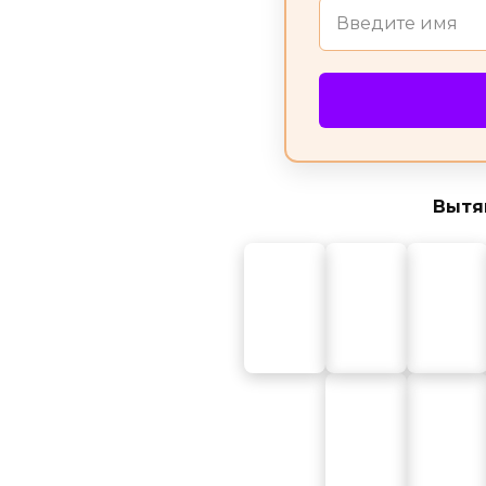
Вытян