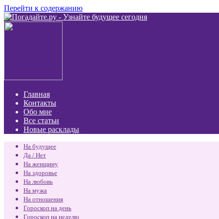
Перейти к содержанию
Главная
Контакты
Обо мне
Все статьи
Новые расклады
На будущее
Да / Нет
На женщину
На здоровье
На любовь
На мужа
На отношения
Гороскоп на день
Гороскоп на неделю