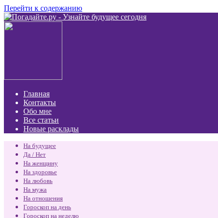
Перейти к содержанию
Главная
Контакты
Обо мне
Все статьи
Новые расклады
На будущее
Да / Нет
На женщину
На здоровье
На любовь
На мужа
На отношения
Гороскоп на день
Гороскоп на неделю