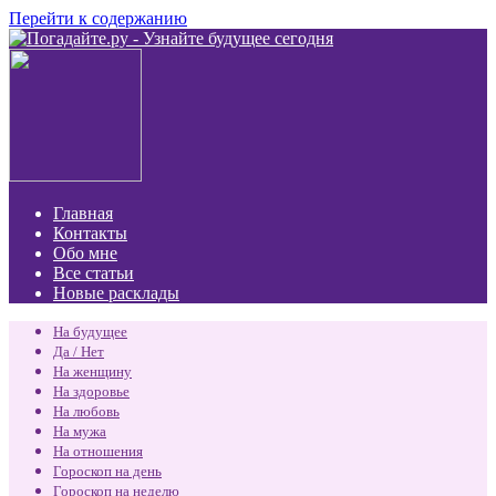
Перейти к содержанию
Главная
Контакты
Обо мне
Все статьи
Новые расклады
На будущее
Да / Нет
На женщину
На здоровье
На любовь
На мужа
На отношения
Гороскоп на день
Гороскоп на неделю