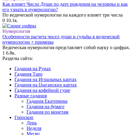
Как влияет Число Души по дате рождения на человека и как
его узнать в нумерологии?
По ведической нумерологии на каждого влияет три числа
0
10.1к.
Нумерология
Особенности расчета чисел души и судьбы в ведической
нумерологии + примеры
Ведическая нумерология представляет собой науку о цифрах.
1
6.8к.
Разделы сайта:
Гадания на Рунах
Гадания Таро
Гадания на Игральных картах
Гадания на Цыганских картах
Гадания на кофейной гуще
Разные гадания
Гадания Екатерины
Гадания на бумаге
Гадания по монетам
Гороскоп
День
Неделя
Месяц