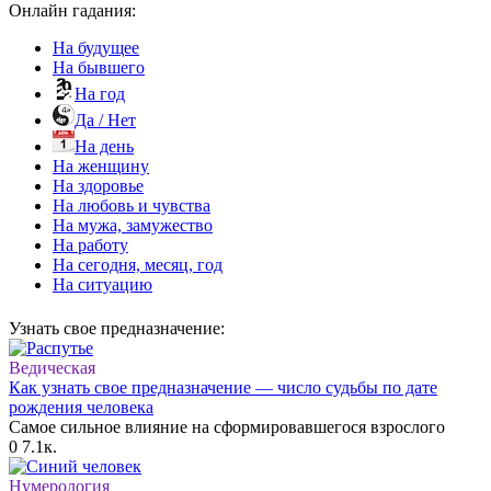
Онлайн гадания:
На будущее
На бывшего
На год
Да / Нет
На день
На женщину
На здоровье
На любовь и чувства
На мужа, замужество
На работу
На сегодня, месяц, год
На ситуацию
Узнать свое предназначение:
Ведическая
Как узнать свое предназначение — число судьбы по дате
рождения человека
Самое сильное влияние на сформировавшегося взрослого
0
7.1к.
Нумерология