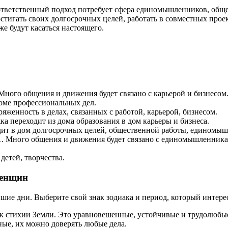
тветственный подход потребует сфера единомышленников, общес
остигать своих долгосрочных целей, работать в совместных проек
е будут касаться настоящего.
Много общения и движения будет связано с карьерой и бизнесом
оме профессиональных дел.
яженность в делах, связанных с работой, карьерой, бизнесом.
ка переходит из дома образования в дом карьеры и бизнеса.
дит в дом долгосрочных целей, общественной работы, единомыш
11. Много общения и движения будет связано с единомышленни
детей, творчества.
женщин
шие дни. Выберите свой знак зодиака и период, который интерес
я к стихии Земли. Это уравновешенные, устойчивые и трудолюб
ные, их можно доверять любые дела.