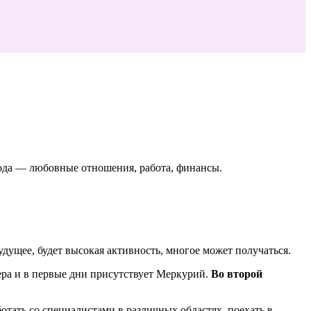
года — любовные отношения, работа, финансы.
удущее, будет высокая активность, многое может получаться.
нера и в первые дни присутствует Меркурий.
Во второй
отать со специалистами в различных областях, поехать в