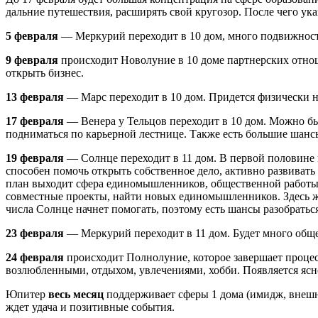
дальние путешествия, расширять свой кругозор. После чего ук
5 февраля
— Меркурий переходит в 10 дом, много подвижности,
9 февраля
происходит Новолуние в 10 доме партнерских отнош
открыть бизнес.
13 февраля
— Марс переходит в 10 дом. Придется физически на
17 февраля
— Венера у Тельцов переходит в 10 дом. Можно быт
подниматься по карьерной лестнице. Также есть большие шанс
19 февраля
— Солнце переходит в 11 дом. В первой половине м
способен помочь открыть собственное дело, активно развивать 
план выходит сфера единомышленников, общественной работы, 
совместные проекты, найти новых единомышленников. Здесь же 
числа Солнце начнет помогать, поэтому есть шансы разобратьс
23 февраля
— Меркурий переходит в 11 дом. Будет много общ
24 февраля
происходит Полнолуние, которое завершает процес
возлюбленными, отдыхом, увлечениями, хобби. Появляется ясно
Юпитер
весь месяц
поддерживает сферы 1 дома (имидж, внешно
ждет удача и позитивные события.