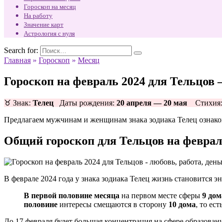
Гороскоп на месяц
На работу
Значение карт
Астрология с нуля
Search for:
Главная
»
Гороскоп
»
Месяц
Гороскоп на февраль 2024 для Тельцов 
♉ Знак:
Телец
Даты рождения:
20 апреля — 20 мая
Стихия
Предлагаем мужчинам и женщинам знака зодиака Телец ознако
Общий гороскоп для Тельцов на февра
В феврале 2024 года у знака зодиака Телец жизнь становится э
В первой половине месяца
на первом месте сферы
9 дом
половине
интересы смещаются в сторону
10 дома
, то ес
До 17 февраля будет большая концентрация на сфере образован