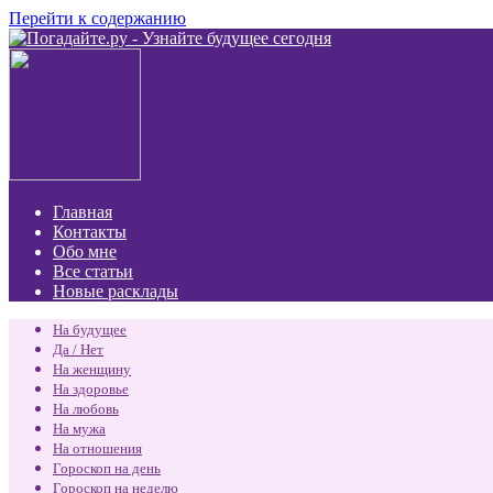
Перейти к содержанию
Главная
Контакты
Обо мне
Все статьи
Новые расклады
На будущее
Да / Нет
На женщину
На здоровье
На любовь
На мужа
На отношения
Гороскоп на день
Гороскоп на неделю