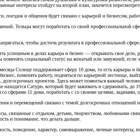
азанные интересы отойдут на второй план, захочется пересмотре
 поездок и общения будет связано с карьерой и бизнесом, работ
ений. Тельцы могут поработать со своей профессиональной сфер
прягаться, чтобы достичь результата в профессиональной сфере
ь успешным в делах карьера и бизнес — открывать свое дело, р
ы поменять социальный статус на женатый или замужний, если э
есяца Солнце поддерживает сферу 10 дома, то есть карьеры и б
бизнес, поменять работу, подняться по карьерной лестнице, вый
долгосрочных проектов. Здесь может появиться важный человек
находится Сатурн, который будет зажимать и сдерживать, до 19 
я со сферами 11 дома, поработать с со своими целями, задачами
ения и перемещений связано с темой долгосрочных отношений 
сы, связанные с отдыхом, детьми, творчеством, любовными связ
сть и понимание, что делать дальше.
сть, поведение, характер, самовыражение, личные интересы, пот