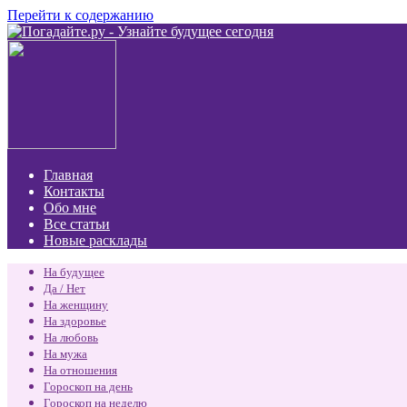
Перейти к содержанию
Главная
Контакты
Обо мне
Все статьи
Новые расклады
На будущее
Да / Нет
На женщину
На здоровье
На любовь
На мужа
На отношения
Гороскоп на день
Гороскоп на неделю