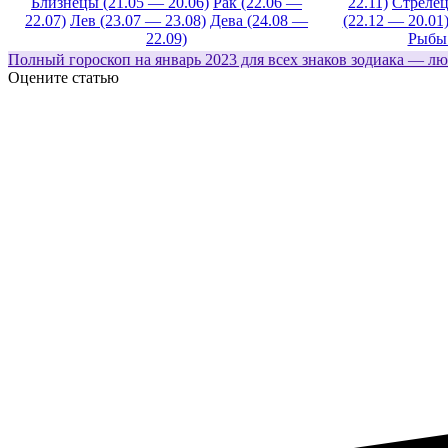
Близнецы (21.05 — 20.06)
Рак (22.06 —
22.11)
Стрелец
22.07)
Лев (23.07 — 23.08)
Дева (24.08 —
(22.12 — 20.01
22.09)
Рыбы 
Полный гороскоп на январь 2023 для всех знаков зодиака — лю
Оцените статью