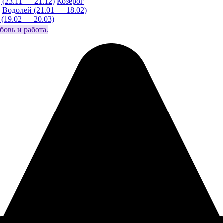
 (23.11 — 21.12)
Козерог
)
Водолей (21.01 — 18.02)
(19.02 — 20.03)
бовь и работа.