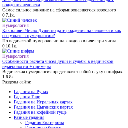
рождения человека
Самое сильное влияние на сформировавшегося взрослого
0
7.1к.
Нумерология
Как влияет Число Души по дате рождения на человека и как
его узнать в нумерологии?
По ведической нумерологии на каждого влияет три числа
0
10.1к.
Нумерология
Особенности расчета чисел души и судьбы в ведической
нумерологии + примеры
Ведическая нумерология представляет собой науку о цифрах.
1
6.8к.
Разделы сайта:
Гадания на Рунах
Гадания Таро
Гадания на Игральных картах
Гадания на Цыганских картах
Гадания на кофейной гуще
Разные гадания
Гадания Екатерины
Гадания на бумаге