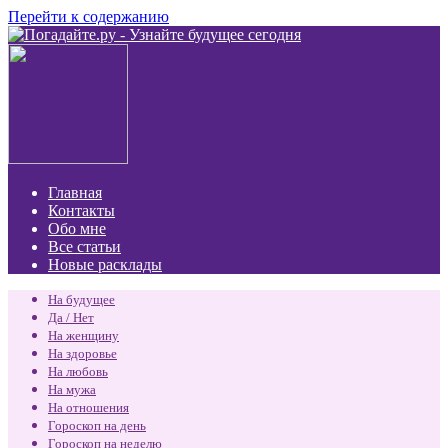
Перейти к содержанию
Главная
Контакты
Обо мне
Все статьи
Новые расклады
На будущее
Да / Нет
На женщину
На здоровье
На любовь
На мужа
На отношения
Гороскоп на день
Гороскоп на неделю