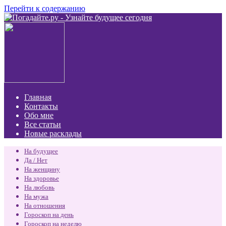
Перейти к содержанию
Главная
Контакты
Обо мне
Все статьи
Новые расклады
На будущее
Да / Нет
На женщину
На здоровье
На любовь
На мужа
На отношения
Гороскоп на день
Гороскоп на неделю