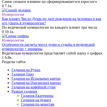
Самое сильное влияние на сформировавшегося взрослого
0
7.1к.
Нумерология
Как влияет Число Души по дате рождения на человека и как
его узнать в нумерологии?
По ведической нумерологии на каждого влияет три числа
0
10.1к.
Нумерология
Особенности расчета чисел души и судьбы в ведической
нумерологии + примеры
Ведическая нумерология представляет собой науку о цифрах.
1
6.8к.
Разделы сайта:
Гадания на Рунах
Гадания Таро
Гадания на Игральных картах
Гадания на Цыганских картах
Гадания на кофейной гуще
Разные гадания
Гадания Екатерины
Гадания на бумаге
Гадания по монетам