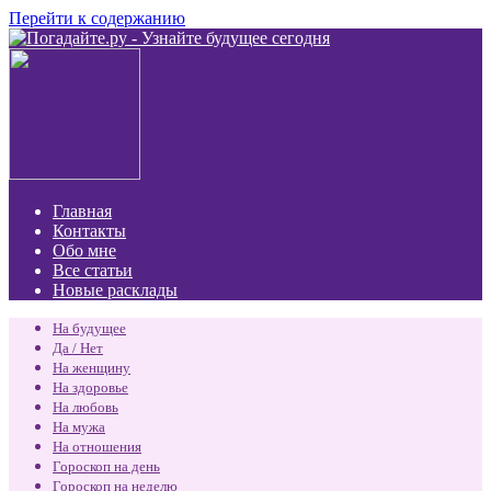
Перейти к содержанию
Главная
Контакты
Обо мне
Все статьи
Новые расклады
На будущее
Да / Нет
На женщину
На здоровье
На любовь
На мужа
На отношения
Гороскоп на день
Гороскоп на неделю