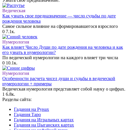
Узнать свое предназначение:
Ведическая
Как узнать свое предназначение — число судьбы по дате
рождения человека
Самое сильное влияние на сформировавшегося взрослого
0
7.1к.
Нумерология
Как влияет Число Души по дате рождения на человека и как
его узнать в нумерологии?
По ведической нумерологии на каждого влияет три числа
0
10.1к.
Нумерология
Особенности расчета чисел души и судьбы в ведической
нумерологии + примеры
Ведическая нумерология представляет собой науку о цифрах.
1
6.8к.
Разделы сайта:
Гадания на Рунах
Гадания Таро
Гадания на Игральных картах
Гадания на Цыганских картах