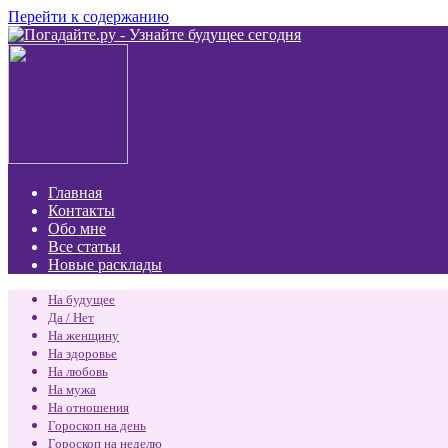
Перейти к содержанию
Главная
Контакты
Обо мне
Все статьи
Новые расклады
На будущее
Да / Нет
На женщину
На здоровье
На любовь
На мужа
На отношения
Гороскоп на день
Гороскоп на неделю