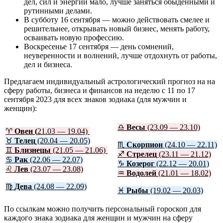
дел, сил и энергии мало, лучше заняться обыденными и
рутинными делами.
В субботу 16 сентября — можно действовать смелее и
решительнее, открывать новый бизнес, менять работу,
осваивать новую профессию.
Воскресенье 17 сентября — день сомнений,
неуверенности и волнений, лучше отдохнуть от работы,
дел и бизнеса.
Предлагаем индивидуальный астрологический прогноз на на
сферу работы, бизнеса и финансов на неделю с 11 по 17
сентября 2023 для всех знаков зодиака (для мужчин и
женщин):
♎
Весы
(23.09 — 23.10)
♈
Овен (
21.03 — 19.04)
♉
Телец
(20.04 — 20.05)
♏
Скорпион
(24.10 — 22.11)
♊
Близнецы
(21.05 — 21.06)
♐
Стрелец
(23.11 — 21.12)
♋
Рак
(22.06 — 22.07)
♑
Козерог
(22.12 — 20.01)
♌
Лев
(23.07 — 23.08)
♒
Водолей
(21.01 — 18.02)
♍
Дева
(24.08 — 22.09)
♓
Рыбы
(19.02 — 20.03)
По ссылкам можно получить персональный гороскоп для
каждого знака зодиака для женщин и мужчин на сферу