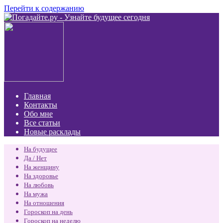
Перейти к содержанию
Главная
Контакты
Обо мне
Все статьи
Новые расклады
На будущее
Да / Нет
На женщину
На здоровье
На любовь
На мужа
На отношения
Гороскоп на день
Гороскоп на неделю