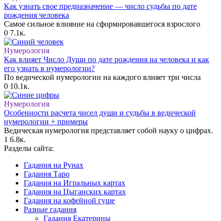
Как узнать свое предназначение — число судьбы по дате
рождения человека
Самое сильное влияние на сформировавшегося взрослого
0
7.1к.
Нумерология
Как влияет Число Души по дате рождения на человека и как
его узнать в нумерологии?
По ведической нумерологии на каждого влияет три числа
0
10.1к.
Нумерология
Особенности расчета чисел души и судьбы в ведической
нумерологии + примеры
Ведическая нумерология представляет собой науку о цифрах.
1
6.8к.
Разделы сайта:
Гадания на Рунах
Гадания Таро
Гадания на Игральных картах
Гадания на Цыганских картах
Гадания на кофейной гуще
Разные гадания
Гадания Екатерины