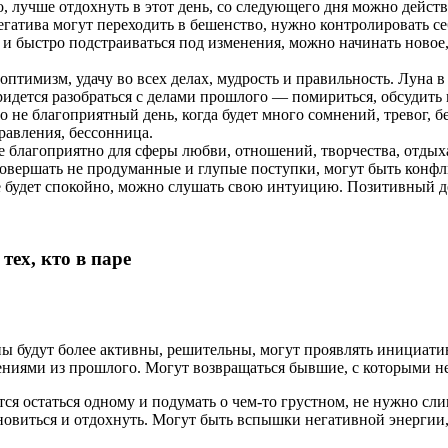
, лучше отдохнуть в этот день, со следующего дня можно действ
негатива могут переходить в бешенство, нужно контролировать се
ко и быстро подстраиваться под изменения, можно начинать нов
оптимизм, удачу во всех делах, мудрость и правильность. Луна 
идется разобраться с делами прошлого — помириться, обсудить 
это не благоприятный день, когда будет много сомнений, тревог,
равления, бессонница.
не благоприятно для сферы любви, отношений, творчества, отдых
овершать не продуманные и глупые поступки, могут быть конф
ше будет спокойно, можно слушать свою интуицию. Позитивный д
ех, кто в паре
ы будут более активны, решительны, могут проявлять инициативу
шениями из прошлого. Могут возвращаться бывшие, с которыми 
ется остаться одному и подумать о чем-то грустном, не нужно сл
новиться и отдохнуть. Могут быть вспышки негативной энергии, 