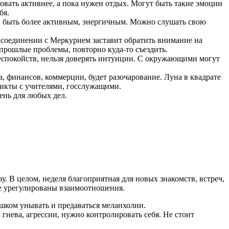
овать активнее, а пока нужен отдых. Могут быть такие эмоции
бя.
ое, быть более активным, энергичным. Можно слушать свою
в соединении с Меркурием заставит обратить внимание на
прошлые проблемы, повторно куда-то съездить.
 беспокойств, нельзя доверять интуиции. С окружающими могут
а, финансов, коммерции, будет разочарование. Луна в квадрате
ликты с учителями, госслужащими.
ень для любых дел.
. В целом, неделя благоприятная для новых знакомств, встреч,
не урегулированы взаимоотношения.
ишком унывать и предаваться меланхолии.
гнева, агрессии, нужно контролировать себя. Не стоит