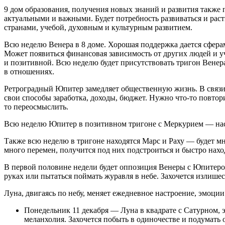
9 дом образования, получения новых знаний и развития также 
актуальными и важными. Будет потребность развиваться и раст
странами, учебой, духовным и культурным развитием.
Всю неделю Венера в 8 доме. Хорошая поддержка дается сфера
Может появиться финансовая зависимость от других людей и у
и позитивной. Всю неделю будет присутствовать тригон Венер
в отношениях.
Ретроградный Юпитер замедляет общественную жизнь. В связи 
свои способы заработка, доходы, бюджет. Нужно что-то повтори
то переосмыслить.
Всю неделю Юпитер в позитивном тригоне с Меркурием — насту
Также всю неделю в тригоне находятся Марс и Раху — будет мн
много перемен, получится под них подстроиться и быстро нахо
В первой половине недели будет оппозиция Венеры с Юпитером, 
руках или пытаться поймать журавля в небе. Захочется излише
Луна, двигаясь по небу, меняет ежедневное настроение, эмоции
Понедельник 11 декабря — Луна в квадрате с Сатурном, э
меланхолия. Захочется побыть в одиночестве и подумать 