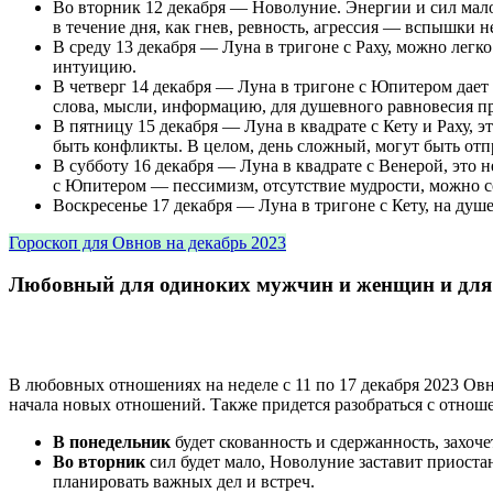
Во вторник 12 декабря — Новолуние. Энергии и сил мало
в течение дня, как гнев, ревность, агрессия — вспышки 
В среду 13 декабря — Луна в тригоне с Раху, можно лег
интуицию.
В четверг 14 декабря — Луна в тригоне с Юпитером дает 
слова, мысли, информацию, для душевного равновесия пр
В пятницу 15 декабря — Луна в квадрате с Кету и Раху, 
быть конфликты. В целом, день сложный, могут быть отп
В субботу 16 декабря — Луна в квадрате с Венерой, это 
с Юпитером — пессимизм, отсутствие мудрости, можно с
Воскресенье 17 декабря — Луна в тригоне с Кету, на ду
Гороскоп для Овнов на декабрь 2023
Любовный для одиноких мужчин и женщин и для т
В любовных отношениях на неделе с 11 по 17 декабря 2023 Овн
начала новых отношений. Также придется разобраться с отно
В понедельник
будет скованность и сдержанность, захоч
Во вторник
сил будет мало, Новолуние заставит приоста
планировать важных дел и встреч.