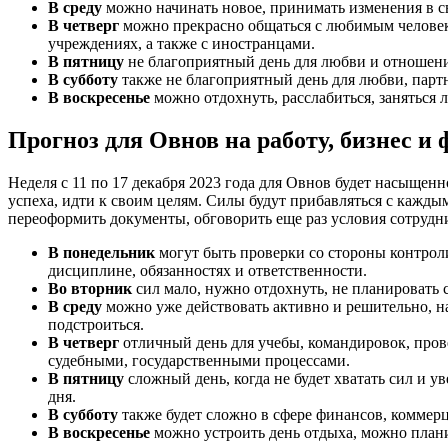
В среду
можно начинать новое, принимать изменения в с
В четверг
можно прекрасно общаться с любимым человек
учреждениях, а также с иностранцами.
В пятницу
не благоприятный день для любви и отношени
В субботу
также не благоприятный день для любви, партн
В воскресенье
можно отдохнуть, расслабиться, заняться 
Прогноз для Овнов на работу, бизнес и
Неделя с 11 по 17 декабря 2023 года для Овнов будет насыщенн
успеха, идти к своим целям. Силы будут прибавляться с кажды
переоформить документы, обговорить еще раз условия сотрудни
В понедельник
могут быть проверки со стороны контрол
дисциплине, обязанностях и ответственности.
Во вторник
сил мало, нужно отдохнуть, не планировать 
В среду
можно уже действовать активно и решительно, на
подстроиться.
В четверг
отличный день для учебы, командировок, пров
судебными, государственными процессами.
В пятницу
сложный день, когда не будет хватать сил и 
дня.
В субботу
также будет сложно в сфере финансов, коммерц
В воскресенье
можно устроить день отдыха, можно плани