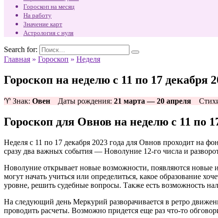
Гороскоп на месяц
На работу
Значение карт
Астрология с нуля
Search for:
Главная
»
Гороскоп
»
Неделя
Гороскоп на неделю с 11 по 17 декабря 
♈ Знак:
Овен
Даты рождения:
21 марта — 20 апреля
Стихи
Гороскоп для Овнов на неделю с 11 по 1
Неделя с 11 по 17 декабря 2023 года для Овнов проходит на ф
сразу два важных события — Новолуние 12-го числа и разворот
Новолуние открывает новые возможности, появляются новые и
могут начать учиться или определиться, какое образование хоч
уровне, решить судебные вопросы. Также есть возможность нал
На следующий день Меркурий разворачивается в ретро движение
проводить расчеты. Возможно придется еще раз что-то обговорит