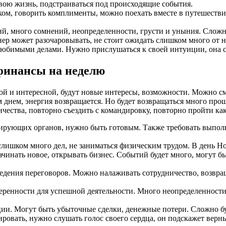
вою жизнь, подстраиваться под происходящие события.
ом, говорить комплименты, можно поехать вместе в путешестви
й, много сомнений, неопределенности, грусти и уныния. Сложн
ер может разочаровывать, не стоит ожидать слишком много от 
любимыми делами. Нужно прислушаться к своей интуиции, она ск
 финансы на неделю
ой и интересной, будут новые интересы, возможности. Можно сме
м днем, энергия возвращается. Но будет возвращаться много про
чества, повторно съездить с командировку, повторно пройти как
ирующих органов, нужно быть готовым. Также требовать выпол
слишком много дел, не заниматься физическим трудом. В день Н
чинать новое, открывать бизнес. Событий будет много, могут б
едения переговоров. Можно налаживать сотрудничество, возвращ
уверенности для успешной деятельности. Много неопределенност
ии. Могут быть убыточные сделки, денежные потери. Сложно буд
ровать, нужно слушать голос своего сердца, он подскажет верн