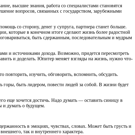
ание, высшие знания, работа со специалистами становятся
решение вопросов, связанных с государством, зарубежными
мощь со сторону, денег у супруга, партнера станет больше.
ии, которые в конечном итоге сделают жизнь более радостной
договариваться, быть сдержанным, последовательным и мудрым
ами и источниками дохода. Возможно, придется пересмотреть
равить и доделать. Юпитер меняет взгляды на жизнь, нужно что-
 повторить, изучить, обговорить, вспомнить, обсудить.
ь горы, быть лидером, повести людей за собой. В жизни будет
его еще хочется достичь. Надо думать — оставить синицу в
ы и думать о будущем.
держанность в эмоциях, чувствах, словах. Может быть грусть и
внешнего, так и внутреннего характера.