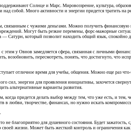
поддерживают Солнце и Марс. Мировоззрение, культура, образов
и над собой. Много активности и энергии придется тратить на 
м, связанным с чужими деньгами. Можно получить финансовую по
чреждений. Могут быть резкие перемены, форс-мажорные ситуац
а — Сатурн, который позволит находить общий язык, спокойно 
с этим у Овнов замедляется сфера, связанная с личными финанс
ть, возобновить, пересмотреть, понять, что достигнуто, что исп
пает отличное время для учебы, общения. Можно еще раз что-то
ого сил, энергии для проявления инициативы, захочется свернут
дить альтернативные варианты развития.
когда придется делать выбор между тем, что уже есть, и тем, ч
ств в любви, творчестве, финансах, но нужно искать компромисс
.
то не благоприятно для душевного состояния. Будет зажатость, с
о своей жизни. Может быть жесткий контроль и ограничения как 