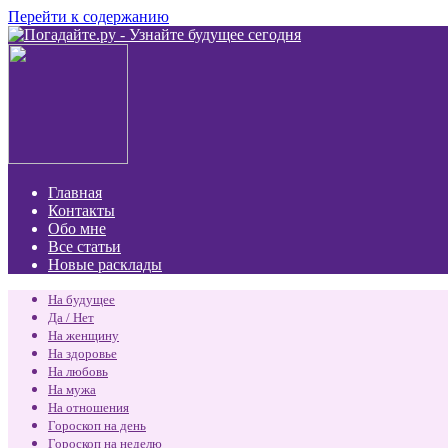
Перейти к содержанию
Главная
Контакты
Обо мне
Все статьи
Новые расклады
На будущее
Да / Нет
На женщину
На здоровье
На любовь
На мужа
На отношения
Гороскоп на день
Гороскоп на неделю