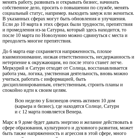
менять работу, развивать и открывать бизнес, начинать
собственное дело, просить о повышении по службе, менять
социальный статус, например. выходить замуж или жениться.
В указанных сферах могут быть обновления и улучшения.
Если до 10 марта в этих сферах были трудности, препятствия
и промедления из-за Сатурна, который здесь находится, то
после 10 марта по Новолунию можно сдвинуться с места и
преодолеть многие препятствия.
До 6 марта еще сохраняется напряженность, плохое
взаимопонимание, низкая ответственность, несдержанность и
нетерпение к окружающим, но после этого станет легче.
Меркурий и Сатурн отходят от Солнца, восстанавливается
работа ума, логика, умственная деятельность, вновь можно
учиться, работать с информацией, быть
дисциплинированным, ответственным, строить планы и
спокойно идти к своим целям.
Всю неделю у Близнецов очень активен 10 дом
(карьера и бизнес), где находятся Солнце, Сатурн
и с 12 марта появляется Венера.
Марс в 9 доме будет давать энергию и желание действовать в
сфере образования, культурного и духовного развития, может
быть также напряженность и агрессия в этой сфере, много