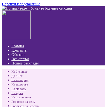
Перейти к содержанию
Главная
Контакты
Обо мне
Все статьи
Новые расклады
На будущее
Да / Нет
На женщину
На здоровье
На любовь
На мужа
На отношения
Гороскоп на день
Гороскоп на неделю