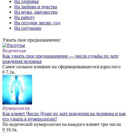
На здоровье
На любовь и чувства
На мужа, замужество
На работу
На сегодня, месяц, год
На ситуацию
Узнать свое предназначение:
Ведическая
Как узнать свое предназначение — число судьбы по дате
рождения человека
Самое сильное влияние на сформировавшегося взрослого
0
7.1к.
Нумерология
Как влияет Число Души по дате рождения на человека и как
его узнать в нумерологии?
По ведической нумерологии на каждого влияет три числа
0
10.1к.