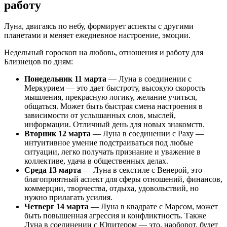
работу
Луна, двигаясь по небу, формирует аспекты с другими
планетами и меняет ежедневное настроение, эмоции.
Недельный гороскоп на любовь, отношения и работу для
Близнецов по дням:
Понедельник 11 марта
— Луна в соединении с
Меркурием — это дает быстроту, высокую скорость
мышления, прекрасную логику, желание учиться,
общаться. Может быть быстрая смена настроения в
зависимости от услышанных слов, мыслей,
информации. Отличный день для новых знакомств.
Вторник 12 марта
— Луна в соединении с Раху —
интуитивное умение подстраиваться под любые
ситуации, легко получать признание и уважение в
коллективе, удача в общественных делах.
Среда 13 марта
— Луна в секстиле с Венерой, это
благоприятный аспект для сферы отношений, финансов,
коммерции, творчества, отдыха, удовольствий, но
нужно прилагать усилия.
Четверг 14 марта
— Луна в квадрате с Марсом, может
быть повышенная агрессия и конфликтность. Также
Луна в соединении с Юпитером — это, наоборот, будет