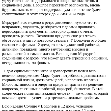
удачу и везение. Поддерживается общественная жизнь и
социальные дела. Прошлое перестанет беспокоить, вновь
будет оказывать мощная поддержка, удача и везение будет
сопутствовать в этих сферах до 26 мая 2024 года.
Меркурий всю неделю в ретро движении, нужно что-то
исправлять, улучшать, разбираться с делами прошлого,
переоформлять документы, повторно сдавать отчеты,
проводить расчеты. Возможно придется еще раз что-то
обговорить, куда-то повторно съездить. У Водолеев это будет
связано со сферами 12 дома, то есть с удаленной работой,
дальними поездками, много внутренних мыслей и
размышлений о смысле жизни. Всю неделю Меркурий в
соединении с Марсом, что может давать агрессию в общении,
несдержанность, конфликты.
11 дом единомышленников и долгосрочных целей всю
неделю поддерживает Марс, будет потребность развиваться в
социальной жизни, достигать целей, исполнять желания.
Много активности и энергии придется тратить на решение
вопросов, связанных с работой, карьерой, бизнесом. В этой
сфере может появиться важный человек — мужчина, который
поможет достичь успеха и разрешить сложные проблемы.
Всю неделю Солнце у Водолеев в 12 доме, успешное
продвижение вперед можно ожидать в сферах 12 дома