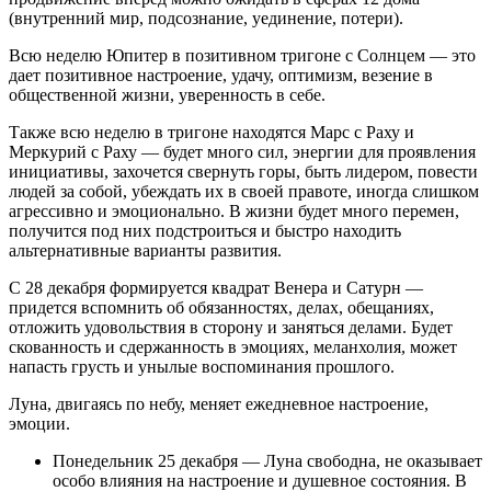
(внутренний мир, подсознание, уединение, потери).
Всю неделю Юпитер в позитивном тригоне с Солнцем — это
дает позитивное настроение, удачу, оптимизм, везение в
общественной жизни, уверенность в себе.
Также всю неделю в тригоне находятся Марс с Раху и
Меркурий с Раху — будет много сил, энергии для проявления
инициативы, захочется свернуть горы, быть лидером, повести
людей за собой, убеждать их в своей правоте, иногда слишком
агрессивно и эмоционально. В жизни будет много перемен,
получится под них подстроиться и быстро находить
альтернативные варианты развития.
С 28 декабря формируется квадрат Венера и Сатурн —
придется вспомнить об обязанностях, делах, обещаниях,
отложить удовольствия в сторону и заняться делами. Будет
скованность и сдержанность в эмоциях, меланхолия, может
напасть грусть и унылые воспоминания прошлого.
Луна, двигаясь по небу, меняет ежедневное настроение,
эмоции.
Понедельник 25 декабря — Луна свободна, не оказывает
особо влияния на настроение и душевное состояния. В