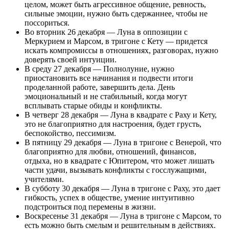
целом, может быть агрессивное общение, ревность,
сильные эмоции, нужно быть сдержаннее, чтобы не
поссориться.
Во вторник 26 декабря — Луна в оппозиции с
Меркурием и Марсом, в тригоне с Кету — придется
искать компромиссы в отношениях, разговорах, нужно
доверять своей интуиции.
В среду 27 декабря — Полнолуние, нужно
приостановить все начинания и подвести итоги
проделанной работе, завершить дела. День
эмоциональный и не стабильный, когда могут
всплывать старые обиды и конфликты.
В четверг 28 декабря — Луна в квадрате с Раху и Кету,
это не благоприятно для настроения, будет грусть,
беспокойство, пессимизм.
В пятницу 29 декабря — Луна в тригоне с Венерой, что
благоприятно для любви, отношений, финансов,
отдыха, но в квадрате с Юпитером, что может лишать
части удачи, вызывать конфликты с госслужащими,
учителями.
В субботу 30 декабря — Луна в тригоне с Раху, это дает
гибкость, успех в обществе, умение интуитивно
подстроиться под перемены в жизни.
Воскресенье 31 декабря — Луна в тригоне с Марсом, то
есть можно быть смелым и решительным в действиях.