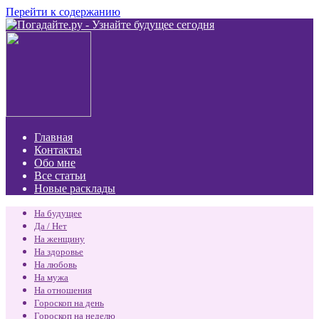
Перейти к содержанию
Главная
Контакты
Обо мне
Все статьи
Новые расклады
На будущее
Да / Нет
На женщину
На здоровье
На любовь
На мужа
На отношения
Гороскоп на день
Гороскоп на неделю