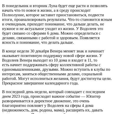
В понедельник и вторник Луна будет еще расти и позволять
начать что-то новое в жизни, а в среду происходит
Полнолуние, которое заставит приостановиться, подвести
итоги, проанализировать результаты. Что-то становится ясным
и очевидным, приходит понимание, что дальше делать, не
нужное и не актуальное уходит из жизни. У Водолеев это
будет связано со сферами 6 дома. Можно определиться с
делами, связанными с работой и здоровьем. Появляется
ясность и понимание, что делать дальше.
В конце недели 30 декабря Венера меняет знак и начинает
оказывает позитивную поддержку новой сфере жизни. У
Водолеев Венера выходит из 10 дома и входит в 11, то
есть начнет поддерживать сферу коллективной работы с
единомышленниками, друзьями. Можно вступить в клубы по
интересам, заняться общественными делами, социальной
работой. Могут исполниться желания, будут достигнуты цели.
Прекрасное завершение календарного года.
В последний день недели, который совпадает с последним
днем 2023 года, происходит важное событие — Юпитер
разворачивается в директное движение, это очень
благоприятно повлияет у Водолеев на сферы 4 дома
(недвижимость, дом, родина, мама), расширять их, давать