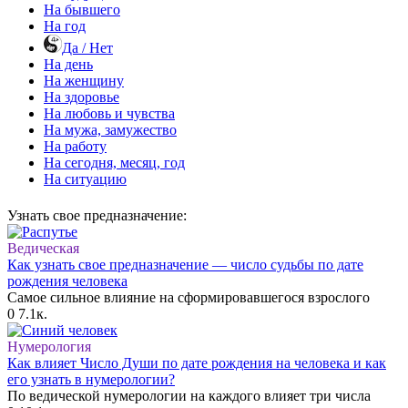
На бывшего
На год
Да / Нет
На день
На женщину
На здоровье
На любовь и чувства
На мужа, замужество
На работу
На сегодня, месяц, год
На ситуацию
Узнать свое предназначение:
Ведическая
Как узнать свое предназначение — число судьбы по дате
рождения человека
Самое сильное влияние на сформировавшегося взрослого
0
7.1к.
Нумерология
Как влияет Число Души по дате рождения на человека и как
его узнать в нумерологии?
По ведической нумерологии на каждого влияет три числа