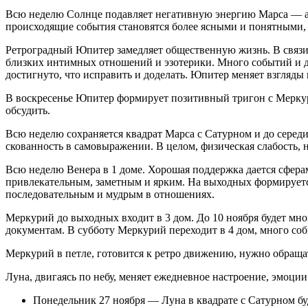
Всю неделю Солнце подавляет негативную энергию Марса — агр
происходящие события становятся более ясными и понятными,
Ретроградный Юпитер замедляет общественную жизнь. В связи с 
близких интимных отношений и эзотерики. Много событий и дел
достигнуто, что исправить и доделать. Юпитер меняет взгляды
В воскресенье Юпитер формирует позитивный тригон с Меркури
обсудить.
Всю неделю сохраняется квадрат Марса с Сатурном и до серед
скованность в самовыражении. В целом, физическая слабость, н
Всю неделю Венера в 1 доме. Хорошая поддержка дается сфер
привлекательным, заметным и ярким. На выходных формируетс
последовательным и мудрым в отношениях.
Меркурий до выходных входит в 3 дом. До 10 ноября будет мног
документам. В субботу Меркурий переходит в 4 дом, много со
Меркурий в петле, готовится к ретро движению, нужно обраща
Луна, двигаясь по небу, меняет ежедневное настроение, эмоции
Понедельник 27 ноября — Луна в квадрате с Сатурном бу