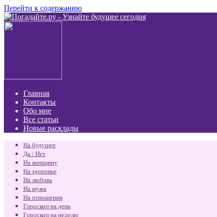
Перейти к содержанию
Главная
Контакты
Обо мне
Все статьи
Новые расклады
На будущее
Да / Нет
На женщину
На здоровье
На любовь
На мужа
На отношения
Гороскоп на день
Гороскоп на неделю