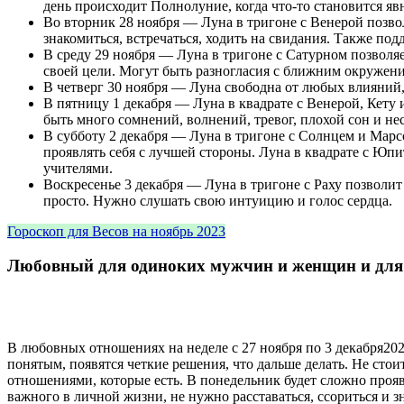
день происходит Полнолуние, когда что-то становится явн
Во вторник 28 ноября — Луна в тригоне с Венерой позв
знакомиться, встречаться, ходить на свидания. Также по
В среду 29 ноября — Луна в тригоне с Сатурном позвол
своей цели. Могут быть разногласия с ближним окружени
В четверг 30 ноября — Луна свободна от любых влияний, 
В пятницу 1 декабря — Луна в квадрате с Венерой, Кету 
быть много сомнений, волнений, тревог, плохой сон и н
В субботу 2 декабря — Луна в тригоне с Солнцем и Марс
проявлять себя с лучшей стороны. Луна в квадрате с Юпи
учителями.
Воскресенье 3 декабря — Луна в тригоне с Раху позволит 
просто. Нужно слушать свою интуицию и голос сердца.
Гороскоп для Весов на ноябрь 2023
Любовный для одиноких мужчин и женщин и для т
В любовных отношениях на неделе с 27 ноября по 3 декабря202
понятым, появятся четкие решения, что дальше делать. Не стои
отношениями, которые есть. В понедельник будет сложно прояв
важного в личной жизни, не нужно расставаться, ссориться и