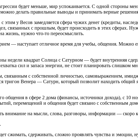
ессии будет меньше, мир успокаивается. С одной стороны мень
 можно делать правильные выводы и принимать верные решения
этим у Весов замедляется сфера чужих денег (кредиты, наследст
, связанных с прошлым, будет происходить в этих сферах. Нужно
 на жизнь, нужно что-то переосмыслить.
ем — наступает отличное время для учебы, общения. Можно еще 
ины недели квадрат Солнца с Сатурном — будет внутренняя сдер
ехватка сил и запаса энергии, не стоит планировать слишком мн
ам, связанным с собственной личностью, самовыражением, имидж
я тригон Венера — Сатурн, который позволит находить общий я
о общения в сфере 2 дома (финансы, источники дохода), с 10 но
бытий, перемещений и общения будет связано с собственным дом
ть внимание на мысли, слова, разговоры, информации — скоро к 
.
дет сжимать, сдерживать, сложно проявлять чувства и эмоции, н