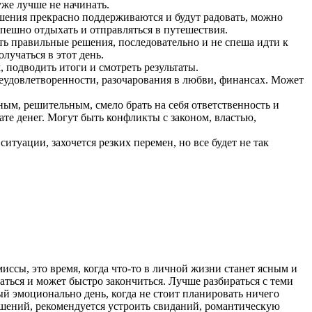
уже лучше не начинать.
шения прекрасно поддерживаются и будут радовать, можно
спешно отдыхать и отправляться в путешествия.
ь правильные решения, последовательно и не спеша идти к
лучаться в этот день.
 подводить итоги и смотреть результаты.
 неудовлетворенности, разочарования в любви, финансах. Может
ым, решительным, смело брать на себя ответственность и
те денег. Могут быть конфликты с законом, властью,
итуации, захочется резких перемен, но все будет не так
ссы, это время, когда что-то в личной жизни станет ясным и
аться и может быстро закончиться. Лучше разбираться с теми
ый эмоционально день, когда не стоит планировать ничего
ошений, рекомендуется устроить свиданий, романтическую