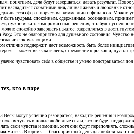
ым, понятным, дела будут завершаться, давать результат. Новое 
олит насладиться событиями дня, личная жизнь и любовные отно
ддерживается сфера творчества, коммерции и финансов. Можно у
яет быть мудрым, спокойным, сдержанным, осознанным, принимат
ем, нужно искать компромиссные решения, что будет успешно по
можно спокойно завершать начатое, закрепляться в достигнутом,
и Раху. Это не благоприятно для душевного состояния. Чувство
есогласие с окружающими.
ом отлично поддержит, даст возможность быть более инициативн
тером — может вызывать лень, стремление к роскоши, пустой тра
удачно чувствовать себя в обществе и умело подстраиваться под с
ех, кто в паре
3 Весы могут успешно разбираться, находить решения и компроми
т пока вступать в новые любовные связи, это не будет поддержив
лять свои чувства и эмоции, хотя они будут переполнять, сложн
 знакомиться. Вторник — благоприятный день для любовных отн