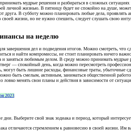
 принимать мудрые решения и разбираться в сложных ситуациях 
ей личной жизнью. В пятницу будет не спокойно на душе, може
 от друга. В субботу можно планировать любые дела, проявлять 
в своей жизни, но не нужно спешить, следует слушать свою интуи
 финансы на неделю
 для завершения дел и подведения итогов. Можно смотреть, что 
риться и найти компромиссы, не стоит планировать ничего важ
а и заняться любимым делом. В среду можно принимать мудрые р
тверг — спокойный день, когда можно пересмотреть профессион
ь, могут быть лишние расходы, финансовые траты, убыточные сд
ожно быть смелым, активным, заниматься общественной работой
о ловко менять свои планы и действия в зависимости от ситуаци
ря 2023
 дни. Выберите свой знак зодиака и период, который интересуе
нака отличаются стремлением к равновесию в своей жизни. Им в