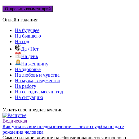
Онлайн гадания:
На будущее
На бывшего
На год
Да / Нет
На день
На женщину
На здоровье
На любовь и чувства
На мужа, замужество
На работу
На сегодня, месяц, год
На ситуацию
Узнать свое предназначение:
Ведическая
Как узнать свое предназначение — число судьбы по дате
рождения человека
Самое сильное влияние на сформировавшегося взрослого