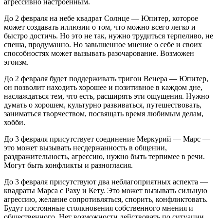
агрессивно настроенным.
До 2 февраля на небе квадрат Солнце — Юпитер, которое
может создавать иллюзии о том, что можно всего легко и
быстро достичь. Но это не так, нужно трудиться терпеливо, не
спеша, продуманно. Но завышенное мнение о себе и своих
способностях может вызывать разочарование. Возможен
эгоизм.
До 2 февраля будет поддерживать тригон Венера — Юпитер,
он позволит находить хорошее и позитивное в каждом дне,
наслаждаться тем, что есть, расширять эти ощущения. Нужно
думать о хорошем, культурно развиваться, путешествовать,
заниматься творчеством, посвящать время любимым делам,
хобби.
До 3 февраля присутствует соединение Меркурий — Марс —
это может вызывать несдержанность в общении,
раздражительность, агрессию, нужно быть терпимее в речи.
Могут быть конфликты и разногласия.
До 3 февраля присутствуют два неблагоприятных аспекта —
квадраты Марса с Раху и Кету. Это может вызывать сильную
агрессию, желание сопротивляться, спорить, конфликтовать.
Будут постоянные столкновения собственного мнения и
общественного. Нет возможности действовать по ситуации