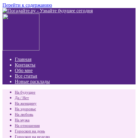
Перейти к содержанию
Главная
Контакты
Обо мне
Все статьи
Новые расклады
На будущее
Да / Нет
На женщину
На здоровье
На любовь
На мужа
На отношения
Гороскоп на день
Гороскоп на неделю