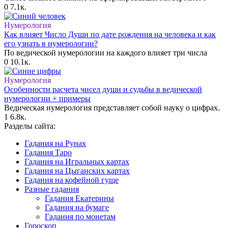
0
7.1к.
Нумерология
Как влияет Число Души по дате рождения на человека и как
его узнать в нумерологии?
По ведической нумерологии на каждого влияет три числа
0
10.1к.
Нумерология
Особенности расчета чисел души и судьбы в ведической
нумерологии + примеры
Ведическая нумерология представляет собой науку о цифрах.
1
6.8к.
Разделы сайта:
Гадания на Рунах
Гадания Таро
Гадания на Игральных картах
Гадания на Цыганских картах
Гадания на кофейной гуще
Разные гадания
Гадания Екатерины
Гадания на бумаге
Гадания по монетам
Гороскоп