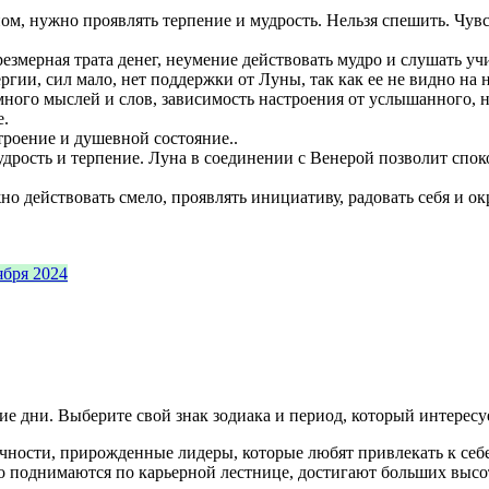
м, нужно проявлять терпение и мудрость. Нельзя спешить. Чу
мерная трата денег, неумение действовать мудро и слушать учит
гии, сил мало, нет поддержки от Луны, так как ее не видно на 
ного мыслей и слов, зависимость настроения от услышанного, 
е.
троение и душевной состояние..
дрость и терпение. Луна в соединении с Венерой позволит спок
о действовать смело, проявлять инициативу, радовать себя и о
ября 2024
е дни. Выберите свой знак зодиака и период, который интересу
личности, прирожденные лидеры, которые любят привлекать к с
о поднимаются по карьерной лестнице, достигают больших высот