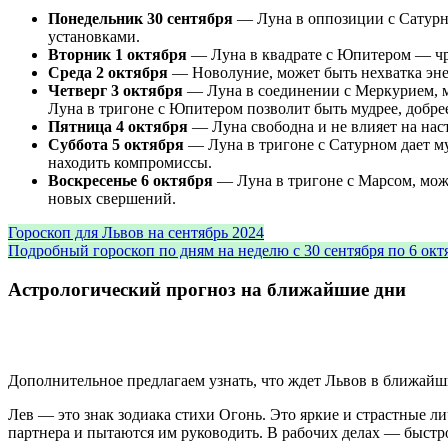
Понедельник 30 сентября
— Луна в оппозиции с Сатурно
установками.
Вторник 1 октября
— Луна в квадрате с Юпитером — чрез
Среда 2 октября
— Новолуние, может быть нехватка энер
Четверг 3 октября
— Луна в соединении с Меркурием, м
Луна в тригоне с Юпитером позволит быть мудрее, добре
Пятница 4 октября
— Луна свободна и не влияет на нас
Суббота 5 октября
— Луна в тригоне с Сатурном дает му
находить компромиссы.
Воскресенье 6 октября
— Луна в тригоне с Марсом, можн
новых свершений.
Гороскоп для Львов на сентябрь 2024
Подробный гороскоп по дням на неделю с 30 сентября по 6 окт
Астрологический прогноз на ближайшие дни
Дополнительное предлагаем узнать, что ждет Львов в ближайши
Лев — это знак зодиака стихи Огонь. Это яркие и страстные 
партнера и пытаются им руководить. В рабочих делах — быстр