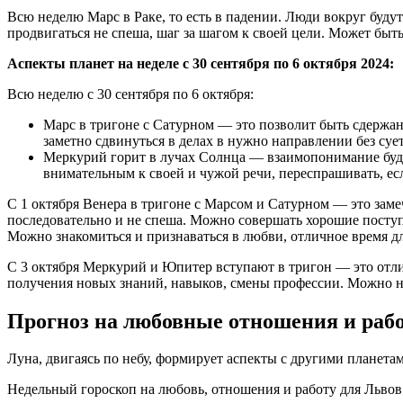
Всю неделю Марс в Раке, то есть в падении. Люди вокруг буду
продвигаться не спеша, шаг за шагом к своей цели. Может бы
Аспекты планет на неделе с 30 сентября по 6 октября 2024:
Всю неделю с 30 сентября по 6 октября:
Марс в тригоне с Сатурном — это позволит быть сдержан
заметно сдвинуться в делах в нужно направлении без суе
Меркурий горит в лучах Солнца — взаимопонимание буде
внимательным к своей и чужой речи, переспрашивать, есл
С 1 октября Венера в тригоне с Марсом и Сатурном — это зам
последовательно и не спеша. Можно совершать хорошие поступ
Можно знакомиться и признаваться в любви, отличное время д
С 3 октября Меркурий и Юпитер вступают в тригон — это отли
получения новых знаний, навыков, смены профессии. Можно на
Прогноз на любовные отношения и раб
Луна, двигаясь по небу, формирует аспекты с другими планета
Недельный гороскоп на любовь, отношения и работу для Львов