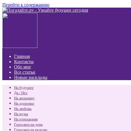
Перейти к содержанию
Главная
Контакты
Обо мне
Все статьи
Новые расклады
На будущее
Да / Нет
На женщину
На здоровье
На любовь
На мужа
На отношения
Гороскоп на день
Гороскоп на неделю