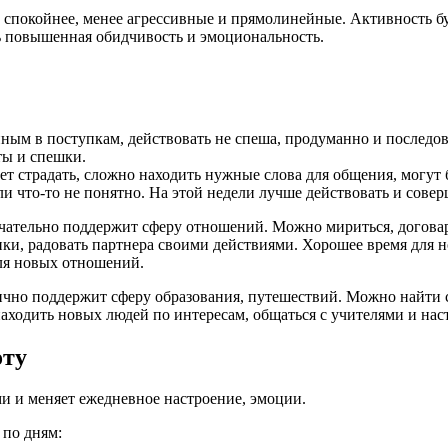
т спокойнее, менее агрессивные и прямолинейные. Активность б
ть повышенная обидчивость и эмоциональность.
ным в поступкам, действовать не спеша, продуманно и последо
ты и спешки.
т страдать, сложно находить нужные слова для общения, могут
и что-то не понятно. На этой недели лучше действовать и совер
ечательно поддержит сферу отношений. Можно мириться, договар
ки, радовать партнера своими действиями. Хорошее время для 
ля новых отношений.
чно поддержит сферу образования, путешествий. Можно найти св
ходить новых людей по интересам, общаться с учителями и нас
оту
ми и меняет ежедневное настроение, эмоции.
 по дням: